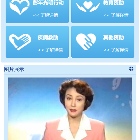
善项目
频道
>>
图片展示
进入
党
建信息
频道