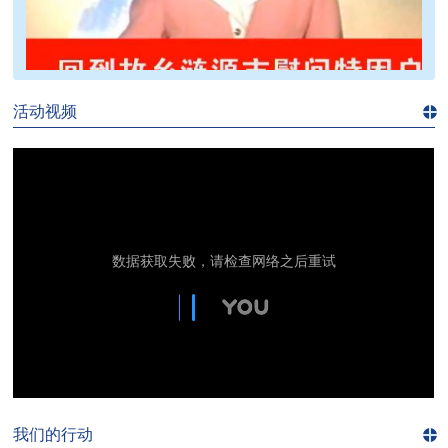
>>
活动视频
进入
视
频
频
道>>
我们的行动