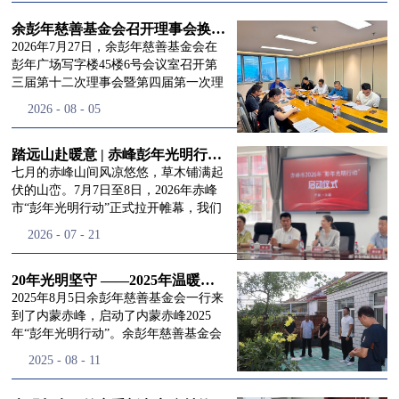
进入
我
余彭年慈善基金会召开理事会换届会议
2026年7月27日，余彭年慈善基金会在
彭年广场写字楼45楼6号会议室召开第
三届第十二次理事会暨第四届第一次理
们的行
事会会议。现场出席会议的有：理事长
2026
-
08
-
05
徐滨先生；副理事长兼秘书长彭志兵先
生；副理事长彭新英女士；理事李栋先
生、李玲辉先生、郭启兴先生及梅鑫先
踏远山赴暖意 | 赤峰彭年光明行动启程，入户回访接住乡亲眼底的光亮
动
频
生，现场列席人员:监事孙海跃先生，联
七月的赤峰山间风凉悠悠，草木铺满起
合党支部书记曾层同志。本次会议由理
伏的山峦。7月7日至8日，2026年赤峰
事长徐滨主持，会议出席人数超过理事
市“彭年光明行动”正式拉开帷幕，我们
会人员2/3，符合召开理事会规定。本次
余彭年慈善基金会一行人奔赴这片北疆
道>>
2026
-
07
-
21
换届会议严格按照基金会章程规定流程
土地，赴一场延续了二十一年的光明之
有序推进，参会的理事会成员、监事共
约。 启动仪式的现场暖意融融，赤峰市
同回顾了基金会过往任期内在助学兴
残联唐婷婷理事长到场参与本次启动活
20年光明坚守 ——2025年温暖启程“彭年光明行动”内蒙赤峰
教、医疗救助、公益事业普惠等多个领
动，由衷肯定了基金会坚持二十一年深
2025年8月5日余彭年慈善基金会一行来
域深耕耕耘的公益历程，充分肯定了第
耕光明帮扶的坚守，也向长久奔走推进
到了内蒙赤峰，启动了内蒙赤峰2025
三届理事会全体成员多年来接续付出的
项目的我们表达了谢意。二十一年时光
年“彭年光明行动”。余彭年慈善基金会
努力，以及为传承余彭年先生"公益为
轮转，“彭年光明行动”走过许许多多城
副秘书长梅鑫，赤峰市残联理事长孙德
2025
-
08
-
11
民、济世利人"的慈善理念所做出的突
市与县域，一趟趟奔赴偏远地区，只为
欣以及余彭年慈善基金会志愿者姜颖妍
出贡献。会议现场通过投票表决的选举
帮饱受白内障困扰的乡亲重见清晰光
等参加了启动仪式。 在启动仪式上，赤