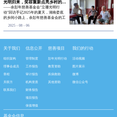
流程，完成了新一届治理层的选举任
景，这份认可，也让我们更加笃定前行
峰市残联理事长孙德欣对我们“彭年光
光明归来，笑容重新点亮乡村的角落
命，全新的第四届理事会正式组建完
的脚步。启动仪式落幕之后，我们没有
明行动”给予了高度的肯定，他表示“彭
——余彭年慈善基金会“立珊光明行
成：选举彭志兵、徐滨、彭新英、李
即刻返程，联合赤峰市残联的工作人
年光明行动”不仅仅是帮助白内障患者
动”回访手记2025年的夏天，湖南娄底
栋、李玲辉、郭启兴、梅鑫为余彭年慈
员、专业医护队伍走入乡间小路，随机
恢复光明，最重要的是减轻了患者家庭
的乡间小路上，余彭年慈善基金会的工
善基金会第四届理事会理事，孙海跃为
回访去年接受了手术帮扶的村民。盘山
经济负担，更是社会力量参与残疾公益
作人员和娄底市委统战部的同仁们，带
2025
-
08
-
06
余彭年慈善基金会第四届理事会监事。
小路弯弯曲曲，两边是繁茂的林木，我
事业的生动体现。随后余彭年慈善基金
着一份特别的牵挂，走进了一个个普通
徐滨先生当选余彭年慈善基金会第四届
们穿梭村落之间，踏进一户户朴素的农
会副秘书长梅鑫也回顾了20年来“彭年
却温暖的家庭。此行主要是去看看那些
理事会理事长，彭新英、李栋为副理事
家小院，近距离聆听大家术后的日常故
光明行动”在内蒙的点点滴滴，并希望
曾经被白内障困扰的老人，在接受
长，李栋为秘书长。在会中理事彭志兵
事。 第一站我们来到蒿松沟村季爷爷的
通过项目的推进，逐步扩大白内障筛查
了“立珊光明行动”的免费手术后，生活
关于我们
信息公开
慈善项目
我们的行动
先生依次为新一任理事长徐滨先生及秘
家中。简朴的乡村民居陈设简单，老人
覆盖，加强术后随访与科普宣传，同时
发生了怎样的变化。“现在能看清菜苗
书长李栋先生颁发聘书。站在换届的全
因为脑血栓常年卧床，很难起身下地，
培养出本地更多的眼科手术人才。启动
了，干活更踏实了！”7月29日，走访组
新起点上，基金会将始终坚守创立初
组织架构
管理制度
彭年光明行动
活动视频
往日家中大大小小的农活，全都压在了
仪式后余彭年慈善基金会一行实地探访
来到涟源市渡头塘乡洪家村。72岁的曾
心，继续沿着余彭年先生的慈善足迹稳
老伴一人肩上。此前季爷爷的左眼早已
了项目实施的一线情况，详细了解了患
爷爷正在自家菜地里忙碌。他曾是村里
理事会成员
工作报告
教育资助
图片展示
步前行：一方面将持续巩固已有的品牌
彻底失明，卧床的日子里视野一片昏
者术前检查，手术安排，术后护理等全
的五保户，一只眼睛因白内障几乎看不
公益项目优势，把帮扶资源更精准地向
章程
审计报告
疾病救助
微博
暗，行动受限再加上双目近乎失明，老
流程就诊环节。 探访结束后，我们一行
见，另一只眼睛的视力也越来越差。以
需要帮助的群体倾斜；另一方面也将探
人常常对往后的生活满心忧虑。得益于
开始对参与项目的患者进行了随机的回
前，他看不清鱼塘的水位，也分不清菜
关联方
机构资质
其他资助
微信公众号
索适配新时代公益环境的创新路径，联
去年项目开展的右眼手术，如今他的右
访。探访结束后，我们一行开始对参与
苗和杂草，走路时常常磕磕绊绊。“手
动更多社会爱心力量，搭建更透明、更
联系我们
财务报告
眼重获视力，平日里能够看清手机屏
项目的患者进行了随机的回访。居住在
术后，眼睛亮堂多了！”老人笑着说。
高效的公益协作平台，让善意触达更广
幕，简单的日常起居也可以自己打理不
松山区三道井子村的王奶奶左眼一直视
现在，他能清楚地看到鱼塘里鱼儿游动
项目报告
阔的角落，用实际行动践行"取之于社
少。聊天的时候季爷爷语气满是庆
力模糊，自己总认为是老花眼一直没有
的样子，除草时也能精准地分辨菜苗和
会、用之于社会"的公益承诺。未来，
保值增值
幸：“本来走路就不利索，要是双眼都
检查治疗。村里的赵书记在走访过程中
杂草。尽管手部有残疾，但他在田埂上
余彭年慈善基金会将在新一届理事会的
看不见，真的不敢设想往后的日子。现
得知此事，就安排王奶奶先做了简单的
走得更稳了，生活依然井井有条。“这
基金会信息
带领下，以更饱满的热忱投身公益慈善
在眼睛看得见了，生活总算多了不少底
筛查。在得知是白内障需要尽快手术
辣酱和鸡蛋，你们别嫌弃。”7月30日，