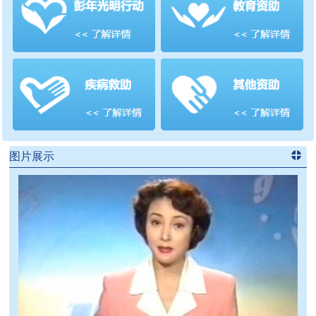
善项目
频道
>>
图片展示
进入
党
建信息
频道