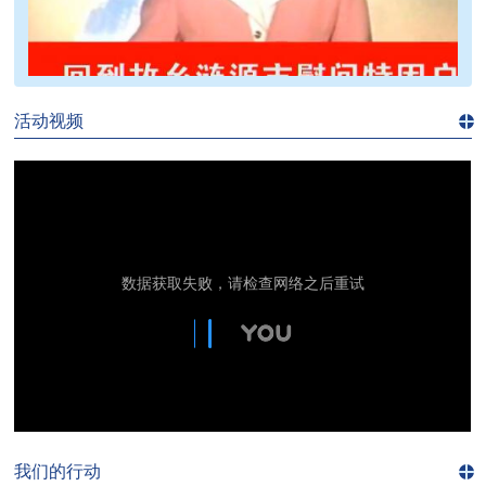
>>
活动视频
进入
视
频
频
道>>
我们的行动