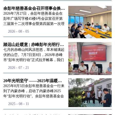
进入
我
余彭年慈善基金会召开理事会换届会议
2026年7月27日，余彭年慈善基金会在
彭年广场写字楼45楼6号会议室召开第
三届第十二次理事会暨第四届第一次理
们的行
事会会议。现场出席会议的有：理事长
2026
-
08
-
05
徐滨先生；副理事长兼秘书长彭志兵先
生；副理事长彭新英女士；理事李栋先
生、李玲辉先生、郭启兴先生及梅鑫先
踏远山赴暖意 | 赤峰彭年光明行动启程，入户回访接住乡亲眼底的光亮
动
频
生，现场列席人员:监事孙海跃先生，联
七月的赤峰山间风凉悠悠，草木铺满起
合党支部书记曾层同志。本次会议由理
伏的山峦。7月7日至8日，2026年赤峰
事长徐滨主持，会议出席人数超过理事
市“彭年光明行动”正式拉开帷幕，我们
会人员2/3，符合召开理事会规定。本次
余彭年慈善基金会一行人奔赴这片北疆
道>>
2026
-
07
-
21
换届会议严格按照基金会章程规定流程
土地，赴一场延续了二十一年的光明之
有序推进，参会的理事会成员、监事共
约。 启动仪式的现场暖意融融，赤峰市
同回顾了基金会过往任期内在助学兴
残联唐婷婷理事长到场参与本次启动活
20年光明坚守 ——2025年温暖启程“彭年光明行动”内蒙赤峰
教、医疗救助、公益事业普惠等多个领
动，由衷肯定了基金会坚持二十一年深
2025年8月5日余彭年慈善基金会一行来
域深耕耕耘的公益历程，充分肯定了第
耕光明帮扶的坚守，也向长久奔走推进
到了内蒙赤峰，启动了内蒙赤峰2025
三届理事会全体成员多年来接续付出的
项目的我们表达了谢意。二十一年时光
年“彭年光明行动”。余彭年慈善基金会
努力，以及为传承余彭年先生"公益为
轮转，“彭年光明行动”走过许许多多城
副秘书长梅鑫，赤峰市残联理事长孙德
2025
-
08
-
11
民、济世利人"的慈善理念所做出的突
市与县域，一趟趟奔赴偏远地区，只为
欣以及余彭年慈善基金会志愿者姜颖妍
出贡献。会议现场通过投票表决的选举
帮饱受白内障困扰的乡亲重见清晰光
等参加了启动仪式。 在启动仪式上，赤