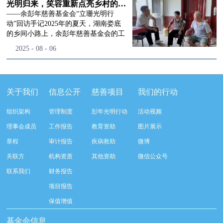
流程，完成了新一届治理层的选举任
景，这份认可，也让我们更加笃定前行
峰市残联理事长孙德欣对我们“彭年光
光明归来，笑容重新点亮乡村的角落
命，全新的第四届理事会正式组建完
的脚步。启动仪式落幕之后，我们没有
明行动”给予了高度的肯定，他表示“彭
——余彭年慈善基金会“立珊光明行
成：选举彭志兵、徐滨、彭新英、李
即刻返程，联合赤峰市残联的工作人
年光明行动”不仅仅是帮助白内障患者
动”回访手记2025年的夏天，湖南娄底
栋、李玲辉、郭启兴、梅鑫为余彭年慈
员、专业医护队伍走入乡间小路，随机
恢复光明，最重要的是减轻了患者家庭
的乡间小路上，余彭年慈善基金会的工
善基金会第四届理事会理事，孙海跃为
回访去年接受了手术帮扶的村民。盘山
经济负担，更是社会力量参与残疾公益
作人员和娄底市委统战部的同仁们，带
2025
-
08
-
06
余彭年慈善基金会第四届理事会监事。
小路弯弯曲曲，两边是繁茂的林木，我
事业的生动体现。随后余彭年慈善基金
着一份特别的牵挂，走进了一个个普通
徐滨先生当选余彭年慈善基金会第四届
们穿梭村落之间，踏进一户户朴素的农
会副秘书长梅鑫也回顾了20年来“彭年
却温暖的家庭。此行主要是去看看那些
理事会理事长，彭新英、李栋为副理事
家小院，近距离聆听大家术后的日常故
光明行动”在内蒙的点点滴滴，并希望
曾经被白内障困扰的老人，在接受
长，李栋为秘书长。在会中理事彭志兵
事。 第一站我们来到蒿松沟村季爷爷的
通过项目的推进，逐步扩大白内障筛查
了“立珊光明行动”的免费手术后，生活
关于我们
信息公开
慈善项目
我们的行动
先生依次为新一任理事长徐滨先生及秘
家中。简朴的乡村民居陈设简单，老人
覆盖，加强术后随访与科普宣传，同时
发生了怎样的变化。“现在能看清菜苗
书长李栋先生颁发聘书。站在换届的全
因为脑血栓常年卧床，很难起身下地，
培养出本地更多的眼科手术人才。启动
了，干活更踏实了！”7月29日，走访组
新起点上，基金会将始终坚守创立初
组织架构
管理制度
彭年光明行动
活动视频
往日家中大大小小的农活，全都压在了
仪式后余彭年慈善基金会一行实地探访
来到涟源市渡头塘乡洪家村。72岁的曾
心，继续沿着余彭年先生的慈善足迹稳
老伴一人肩上。此前季爷爷的左眼早已
了项目实施的一线情况，详细了解了患
爷爷正在自家菜地里忙碌。他曾是村里
理事会成员
工作报告
教育资助
图片展示
步前行：一方面将持续巩固已有的品牌
彻底失明，卧床的日子里视野一片昏
者术前检查，手术安排，术后护理等全
的五保户，一只眼睛因白内障几乎看不
公益项目优势，把帮扶资源更精准地向
章程
审计报告
疾病救助
微博
暗，行动受限再加上双目近乎失明，老
流程就诊环节。 探访结束后，我们一行
见，另一只眼睛的视力也越来越差。以
需要帮助的群体倾斜；另一方面也将探
人常常对往后的生活满心忧虑。得益于
开始对参与项目的患者进行了随机的回
前，他看不清鱼塘的水位，也分不清菜
关联方
机构资质
其他资助
微信公众号
索适配新时代公益环境的创新路径，联
去年项目开展的右眼手术，如今他的右
访。探访结束后，我们一行开始对参与
苗和杂草，走路时常常磕磕绊绊。“手
动更多社会爱心力量，搭建更透明、更
联系我们
财务报告
眼重获视力，平日里能够看清手机屏
项目的患者进行了随机的回访。居住在
术后，眼睛亮堂多了！”老人笑着说。
高效的公益协作平台，让善意触达更广
幕，简单的日常起居也可以自己打理不
松山区三道井子村的王奶奶左眼一直视
现在，他能清楚地看到鱼塘里鱼儿游动
项目报告
阔的角落，用实际行动践行"取之于社
少。聊天的时候季爷爷语气满是庆
力模糊，自己总认为是老花眼一直没有
的样子，除草时也能精准地分辨菜苗和
会、用之于社会"的公益承诺。未来，
保值增值
幸：“本来走路就不利索，要是双眼都
检查治疗。村里的赵书记在走访过程中
杂草。尽管手部有残疾，但他在田埂上
余彭年慈善基金会将在新一届理事会的
看不见，真的不敢设想往后的日子。现
得知此事，就安排王奶奶先做了简单的
走得更稳了，生活依然井井有条。“这
基金会信息
带领下，以更饱满的热忱投身公益慈善
在眼睛看得见了，生活总算多了不少底
筛查。在得知是白内障需要尽快手术
辣酱和鸡蛋，你们别嫌弃。”7月30日，