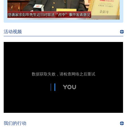
>>
活动视频
进入
视
频
频
道>>
我们的行动