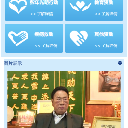
善项目
频道
>>
图片展示
进入
党
建信息
频道