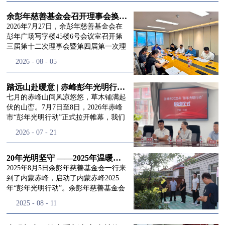
进入
我
余彭年慈善基金会召开理事会换届会议
2026年7月27日，余彭年慈善基金会在
彭年广场写字楼45楼6号会议室召开第
三届第十二次理事会暨第四届第一次理
们的行
事会会议。现场出席会议的有：理事长
2026
-
08
-
05
徐滨先生；副理事长兼秘书长彭志兵先
生；副理事长彭新英女士；理事李栋先
生、李玲辉先生、郭启兴先生及梅鑫先
踏远山赴暖意 | 赤峰彭年光明行动启程，入户回访接住乡亲眼底的光亮
动
频
生，现场列席人员:监事孙海跃先生，联
七月的赤峰山间风凉悠悠，草木铺满起
合党支部书记曾层同志。本次会议由理
伏的山峦。7月7日至8日，2026年赤峰
事长徐滨主持，会议出席人数超过理事
市“彭年光明行动”正式拉开帷幕，我们
会人员2/3，符合召开理事会规定。本次
余彭年慈善基金会一行人奔赴这片北疆
道>>
2026
-
07
-
21
换届会议严格按照基金会章程规定流程
土地，赴一场延续了二十一年的光明之
有序推进，参会的理事会成员、监事共
约。 启动仪式的现场暖意融融，赤峰市
同回顾了基金会过往任期内在助学兴
残联唐婷婷理事长到场参与本次启动活
20年光明坚守 ——2025年温暖启程“彭年光明行动”内蒙赤峰
教、医疗救助、公益事业普惠等多个领
动，由衷肯定了基金会坚持二十一年深
2025年8月5日余彭年慈善基金会一行来
域深耕耕耘的公益历程，充分肯定了第
耕光明帮扶的坚守，也向长久奔走推进
到了内蒙赤峰，启动了内蒙赤峰2025
三届理事会全体成员多年来接续付出的
项目的我们表达了谢意。二十一年时光
年“彭年光明行动”。余彭年慈善基金会
努力，以及为传承余彭年先生"公益为
轮转，“彭年光明行动”走过许许多多城
副秘书长梅鑫，赤峰市残联理事长孙德
2025
-
08
-
11
民、济世利人"的慈善理念所做出的突
市与县域，一趟趟奔赴偏远地区，只为
欣以及余彭年慈善基金会志愿者姜颖妍
出贡献。会议现场通过投票表决的选举
帮饱受白内障困扰的乡亲重见清晰光
等参加了启动仪式。 在启动仪式上，赤