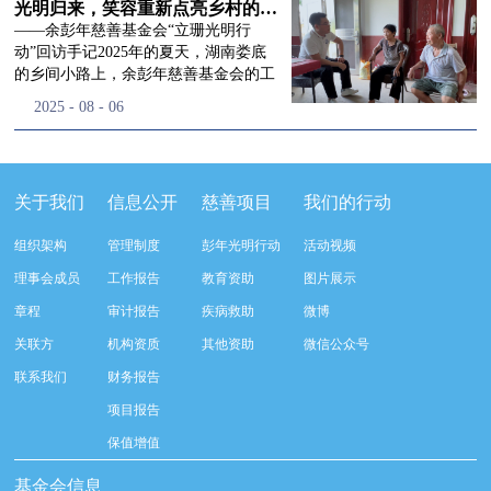
流程，完成了新一届治理层的选举任
景，这份认可，也让我们更加笃定前行
峰市残联理事长孙德欣对我们“彭年光
光明归来，笑容重新点亮乡村的角落
命，全新的第四届理事会正式组建完
的脚步。启动仪式落幕之后，我们没有
明行动”给予了高度的肯定，他表示“彭
——余彭年慈善基金会“立珊光明行
成：选举彭志兵、徐滨、彭新英、李
即刻返程，联合赤峰市残联的工作人
年光明行动”不仅仅是帮助白内障患者
动”回访手记2025年的夏天，湖南娄底
栋、李玲辉、郭启兴、梅鑫为余彭年慈
员、专业医护队伍走入乡间小路，随机
恢复光明，最重要的是减轻了患者家庭
的乡间小路上，余彭年慈善基金会的工
善基金会第四届理事会理事，孙海跃为
回访去年接受了手术帮扶的村民。盘山
经济负担，更是社会力量参与残疾公益
作人员和娄底市委统战部的同仁们，带
2025
-
08
-
06
余彭年慈善基金会第四届理事会监事。
小路弯弯曲曲，两边是繁茂的林木，我
事业的生动体现。随后余彭年慈善基金
着一份特别的牵挂，走进了一个个普通
徐滨先生当选余彭年慈善基金会第四届
们穿梭村落之间，踏进一户户朴素的农
会副秘书长梅鑫也回顾了20年来“彭年
却温暖的家庭。此行主要是去看看那些
理事会理事长，彭新英、李栋为副理事
家小院，近距离聆听大家术后的日常故
光明行动”在内蒙的点点滴滴，并希望
曾经被白内障困扰的老人，在接受
长，李栋为秘书长。在会中理事彭志兵
事。 第一站我们来到蒿松沟村季爷爷的
通过项目的推进，逐步扩大白内障筛查
了“立珊光明行动”的免费手术后，生活
关于我们
信息公开
慈善项目
我们的行动
先生依次为新一任理事长徐滨先生及秘
家中。简朴的乡村民居陈设简单，老人
覆盖，加强术后随访与科普宣传，同时
发生了怎样的变化。“现在能看清菜苗
书长李栋先生颁发聘书。站在换届的全
因为脑血栓常年卧床，很难起身下地，
培养出本地更多的眼科手术人才。启动
了，干活更踏实了！”7月29日，走访组
新起点上，基金会将始终坚守创立初
组织架构
管理制度
彭年光明行动
活动视频
往日家中大大小小的农活，全都压在了
仪式后余彭年慈善基金会一行实地探访
来到涟源市渡头塘乡洪家村。72岁的曾
心，继续沿着余彭年先生的慈善足迹稳
老伴一人肩上。此前季爷爷的左眼早已
了项目实施的一线情况，详细了解了患
爷爷正在自家菜地里忙碌。他曾是村里
理事会成员
工作报告
教育资助
图片展示
步前行：一方面将持续巩固已有的品牌
彻底失明，卧床的日子里视野一片昏
者术前检查，手术安排，术后护理等全
的五保户，一只眼睛因白内障几乎看不
公益项目优势，把帮扶资源更精准地向
章程
审计报告
疾病救助
微博
暗，行动受限再加上双目近乎失明，老
流程就诊环节。 探访结束后，我们一行
见，另一只眼睛的视力也越来越差。以
需要帮助的群体倾斜；另一方面也将探
人常常对往后的生活满心忧虑。得益于
开始对参与项目的患者进行了随机的回
前，他看不清鱼塘的水位，也分不清菜
关联方
机构资质
其他资助
微信公众号
索适配新时代公益环境的创新路径，联
去年项目开展的右眼手术，如今他的右
访。探访结束后，我们一行开始对参与
苗和杂草，走路时常常磕磕绊绊。“手
动更多社会爱心力量，搭建更透明、更
联系我们
财务报告
眼重获视力，平日里能够看清手机屏
项目的患者进行了随机的回访。居住在
术后，眼睛亮堂多了！”老人笑着说。
高效的公益协作平台，让善意触达更广
幕，简单的日常起居也可以自己打理不
松山区三道井子村的王奶奶左眼一直视
现在，他能清楚地看到鱼塘里鱼儿游动
项目报告
阔的角落，用实际行动践行"取之于社
少。聊天的时候季爷爷语气满是庆
力模糊，自己总认为是老花眼一直没有
的样子，除草时也能精准地分辨菜苗和
会、用之于社会"的公益承诺。未来，
保值增值
幸：“本来走路就不利索，要是双眼都
检查治疗。村里的赵书记在走访过程中
杂草。尽管手部有残疾，但他在田埂上
余彭年慈善基金会将在新一届理事会的
看不见，真的不敢设想往后的日子。现
得知此事，就安排王奶奶先做了简单的
走得更稳了，生活依然井井有条。“这
基金会信息
带领下，以更饱满的热忱投身公益慈善
在眼睛看得见了，生活总算多了不少底
筛查。在得知是白内障需要尽快手术
辣酱和鸡蛋，你们别嫌弃。”7月30日，