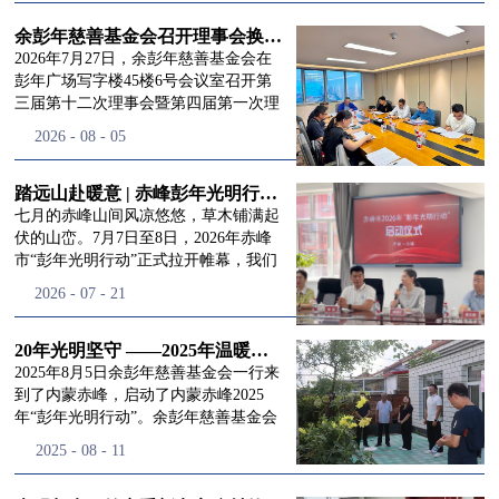
进入
我
余彭年慈善基金会召开理事会换届会议
2026年7月27日，余彭年慈善基金会在
彭年广场写字楼45楼6号会议室召开第
三届第十二次理事会暨第四届第一次理
们的行
事会会议。现场出席会议的有：理事长
2026
-
08
-
05
徐滨先生；副理事长兼秘书长彭志兵先
生；副理事长彭新英女士；理事李栋先
生、李玲辉先生、郭启兴先生及梅鑫先
踏远山赴暖意 | 赤峰彭年光明行动启程，入户回访接住乡亲眼底的光亮
动
频
生，现场列席人员:监事孙海跃先生，联
七月的赤峰山间风凉悠悠，草木铺满起
合党支部书记曾层同志。本次会议由理
伏的山峦。7月7日至8日，2026年赤峰
事长徐滨主持，会议出席人数超过理事
市“彭年光明行动”正式拉开帷幕，我们
会人员2/3，符合召开理事会规定。本次
余彭年慈善基金会一行人奔赴这片北疆
道>>
2026
-
07
-
21
换届会议严格按照基金会章程规定流程
土地，赴一场延续了二十一年的光明之
有序推进，参会的理事会成员、监事共
约。 启动仪式的现场暖意融融，赤峰市
同回顾了基金会过往任期内在助学兴
残联唐婷婷理事长到场参与本次启动活
20年光明坚守 ——2025年温暖启程“彭年光明行动”内蒙赤峰
教、医疗救助、公益事业普惠等多个领
动，由衷肯定了基金会坚持二十一年深
2025年8月5日余彭年慈善基金会一行来
域深耕耕耘的公益历程，充分肯定了第
耕光明帮扶的坚守，也向长久奔走推进
到了内蒙赤峰，启动了内蒙赤峰2025
三届理事会全体成员多年来接续付出的
项目的我们表达了谢意。二十一年时光
年“彭年光明行动”。余彭年慈善基金会
努力，以及为传承余彭年先生"公益为
轮转，“彭年光明行动”走过许许多多城
副秘书长梅鑫，赤峰市残联理事长孙德
2025
-
08
-
11
民、济世利人"的慈善理念所做出的突
市与县域，一趟趟奔赴偏远地区，只为
欣以及余彭年慈善基金会志愿者姜颖妍
出贡献。会议现场通过投票表决的选举
帮饱受白内障困扰的乡亲重见清晰光
等参加了启动仪式。 在启动仪式上，赤