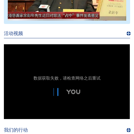
>>
活动视频
进入
视
频
频
道>>
我们的行动