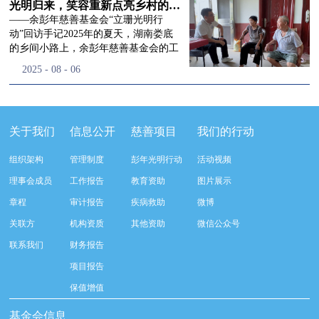
流程，完成了新一届治理层的选举任
景，这份认可，也让我们更加笃定前行
峰市残联理事长孙德欣对我们“彭年光
光明归来，笑容重新点亮乡村的角落
命，全新的第四届理事会正式组建完
的脚步。启动仪式落幕之后，我们没有
明行动”给予了高度的肯定，他表示“彭
——余彭年慈善基金会“立珊光明行
成：选举彭志兵、徐滨、彭新英、李
即刻返程，联合赤峰市残联的工作人
年光明行动”不仅仅是帮助白内障患者
动”回访手记2025年的夏天，湖南娄底
栋、李玲辉、郭启兴、梅鑫为余彭年慈
员、专业医护队伍走入乡间小路，随机
恢复光明，最重要的是减轻了患者家庭
的乡间小路上，余彭年慈善基金会的工
善基金会第四届理事会理事，孙海跃为
回访去年接受了手术帮扶的村民。盘山
经济负担，更是社会力量参与残疾公益
作人员和娄底市委统战部的同仁们，带
2025
-
08
-
06
余彭年慈善基金会第四届理事会监事。
小路弯弯曲曲，两边是繁茂的林木，我
事业的生动体现。随后余彭年慈善基金
着一份特别的牵挂，走进了一个个普通
徐滨先生当选余彭年慈善基金会第四届
们穿梭村落之间，踏进一户户朴素的农
会副秘书长梅鑫也回顾了20年来“彭年
却温暖的家庭。此行主要是去看看那些
理事会理事长，彭新英、李栋为副理事
家小院，近距离聆听大家术后的日常故
光明行动”在内蒙的点点滴滴，并希望
曾经被白内障困扰的老人，在接受
长，李栋为秘书长。在会中理事彭志兵
事。 第一站我们来到蒿松沟村季爷爷的
通过项目的推进，逐步扩大白内障筛查
了“立珊光明行动”的免费手术后，生活
关于我们
信息公开
慈善项目
我们的行动
先生依次为新一任理事长徐滨先生及秘
家中。简朴的乡村民居陈设简单，老人
覆盖，加强术后随访与科普宣传，同时
发生了怎样的变化。“现在能看清菜苗
书长李栋先生颁发聘书。站在换届的全
因为脑血栓常年卧床，很难起身下地，
培养出本地更多的眼科手术人才。启动
了，干活更踏实了！”7月29日，走访组
新起点上，基金会将始终坚守创立初
组织架构
管理制度
彭年光明行动
活动视频
往日家中大大小小的农活，全都压在了
仪式后余彭年慈善基金会一行实地探访
来到涟源市渡头塘乡洪家村。72岁的曾
心，继续沿着余彭年先生的慈善足迹稳
老伴一人肩上。此前季爷爷的左眼早已
了项目实施的一线情况，详细了解了患
爷爷正在自家菜地里忙碌。他曾是村里
理事会成员
工作报告
教育资助
图片展示
步前行：一方面将持续巩固已有的品牌
彻底失明，卧床的日子里视野一片昏
者术前检查，手术安排，术后护理等全
的五保户，一只眼睛因白内障几乎看不
公益项目优势，把帮扶资源更精准地向
章程
审计报告
疾病救助
微博
暗，行动受限再加上双目近乎失明，老
流程就诊环节。 探访结束后，我们一行
见，另一只眼睛的视力也越来越差。以
需要帮助的群体倾斜；另一方面也将探
人常常对往后的生活满心忧虑。得益于
开始对参与项目的患者进行了随机的回
前，他看不清鱼塘的水位，也分不清菜
关联方
机构资质
其他资助
微信公众号
索适配新时代公益环境的创新路径，联
去年项目开展的右眼手术，如今他的右
访。探访结束后，我们一行开始对参与
苗和杂草，走路时常常磕磕绊绊。“手
动更多社会爱心力量，搭建更透明、更
联系我们
财务报告
眼重获视力，平日里能够看清手机屏
项目的患者进行了随机的回访。居住在
术后，眼睛亮堂多了！”老人笑着说。
高效的公益协作平台，让善意触达更广
幕，简单的日常起居也可以自己打理不
松山区三道井子村的王奶奶左眼一直视
现在，他能清楚地看到鱼塘里鱼儿游动
项目报告
阔的角落，用实际行动践行"取之于社
少。聊天的时候季爷爷语气满是庆
力模糊，自己总认为是老花眼一直没有
的样子，除草时也能精准地分辨菜苗和
会、用之于社会"的公益承诺。未来，
保值增值
幸：“本来走路就不利索，要是双眼都
检查治疗。村里的赵书记在走访过程中
杂草。尽管手部有残疾，但他在田埂上
余彭年慈善基金会将在新一届理事会的
看不见，真的不敢设想往后的日子。现
得知此事，就安排王奶奶先做了简单的
走得更稳了，生活依然井井有条。“这
基金会信息
带领下，以更饱满的热忱投身公益慈善
在眼睛看得见了，生活总算多了不少底
筛查。在得知是白内障需要尽快手术
辣酱和鸡蛋，你们别嫌弃。”7月30日，