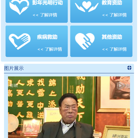
善项目
频道
>>
图片展示
进入
党
建信息
频道