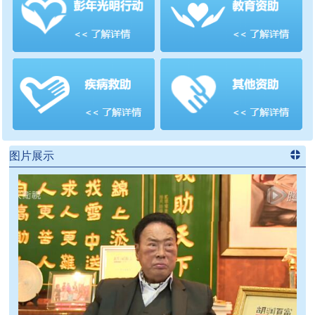
善项目
频道
>>
图片展示
进入
党
建信息
频道