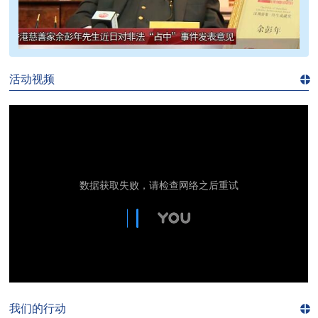
>>
活动视频
进入
视
频
频
道>>
我们的行动