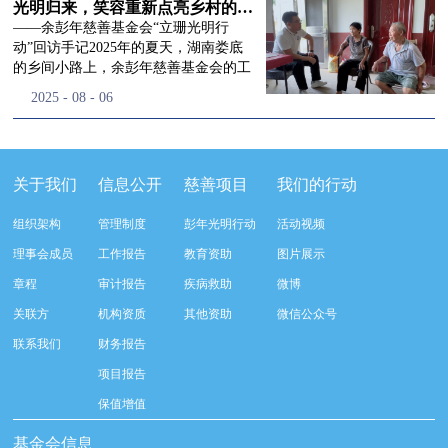
流程，完成了新一届治理层的选举任
景，这份认可，也让我们更加笃定前行
峰市残联理事长孙德欣对我们“彭年光
光明归来，笑容重新点亮乡村的角落
命，全新的第四届理事会正式组建完
的脚步。启动仪式落幕之后，我们没有
明行动”给予了高度的肯定，他表示“彭
——余彭年慈善基金会“立珊光明行
成：选举彭志兵、徐滨、彭新英、李
即刻返程，联合赤峰市残联的工作人
年光明行动”不仅仅是帮助白内障患者
动”回访手记2025年的夏天，湖南娄底
栋、李玲辉、郭启兴、梅鑫为余彭年慈
员、专业医护队伍走入乡间小路，随机
恢复光明，最重要的是减轻了患者家庭
的乡间小路上，余彭年慈善基金会的工
善基金会第四届理事会理事，孙海跃为
回访去年接受了手术帮扶的村民。盘山
经济负担，更是社会力量参与残疾公益
作人员和娄底市委统战部的同仁们，带
2025
-
08
-
06
余彭年慈善基金会第四届理事会监事。
小路弯弯曲曲，两边是繁茂的林木，我
事业的生动体现。随后余彭年慈善基金
着一份特别的牵挂，走进了一个个普通
徐滨先生当选余彭年慈善基金会第四届
们穿梭村落之间，踏进一户户朴素的农
会副秘书长梅鑫也回顾了20年来“彭年
却温暖的家庭。此行主要是去看看那些
理事会理事长，彭新英、李栋为副理事
家小院，近距离聆听大家术后的日常故
光明行动”在内蒙的点点滴滴，并希望
曾经被白内障困扰的老人，在接受
长，李栋为秘书长。在会中理事彭志兵
事。 第一站我们来到蒿松沟村季爷爷的
通过项目的推进，逐步扩大白内障筛查
了“立珊光明行动”的免费手术后，生活
关于我们
信息公开
慈善项目
我们的行动
先生依次为新一任理事长徐滨先生及秘
家中。简朴的乡村民居陈设简单，老人
覆盖，加强术后随访与科普宣传，同时
发生了怎样的变化。“现在能看清菜苗
书长李栋先生颁发聘书。站在换届的全
因为脑血栓常年卧床，很难起身下地，
培养出本地更多的眼科手术人才。启动
了，干活更踏实了！”7月29日，走访组
新起点上，基金会将始终坚守创立初
组织架构
管理制度
彭年光明行动
活动视频
往日家中大大小小的农活，全都压在了
仪式后余彭年慈善基金会一行实地探访
来到涟源市渡头塘乡洪家村。72岁的曾
心，继续沿着余彭年先生的慈善足迹稳
老伴一人肩上。此前季爷爷的左眼早已
了项目实施的一线情况，详细了解了患
爷爷正在自家菜地里忙碌。他曾是村里
理事会成员
工作报告
教育资助
图片展示
步前行：一方面将持续巩固已有的品牌
彻底失明，卧床的日子里视野一片昏
者术前检查，手术安排，术后护理等全
的五保户，一只眼睛因白内障几乎看不
公益项目优势，把帮扶资源更精准地向
章程
审计报告
疾病救助
微博
暗，行动受限再加上双目近乎失明，老
流程就诊环节。 探访结束后，我们一行
见，另一只眼睛的视力也越来越差。以
需要帮助的群体倾斜；另一方面也将探
人常常对往后的生活满心忧虑。得益于
开始对参与项目的患者进行了随机的回
前，他看不清鱼塘的水位，也分不清菜
关联方
机构资质
其他资助
微信公众号
索适配新时代公益环境的创新路径，联
去年项目开展的右眼手术，如今他的右
访。探访结束后，我们一行开始对参与
苗和杂草，走路时常常磕磕绊绊。“手
动更多社会爱心力量，搭建更透明、更
联系我们
财务报告
眼重获视力，平日里能够看清手机屏
项目的患者进行了随机的回访。居住在
术后，眼睛亮堂多了！”老人笑着说。
高效的公益协作平台，让善意触达更广
幕，简单的日常起居也可以自己打理不
松山区三道井子村的王奶奶左眼一直视
现在，他能清楚地看到鱼塘里鱼儿游动
项目报告
阔的角落，用实际行动践行"取之于社
少。聊天的时候季爷爷语气满是庆
力模糊，自己总认为是老花眼一直没有
的样子，除草时也能精准地分辨菜苗和
会、用之于社会"的公益承诺。未来，
保值增值
幸：“本来走路就不利索，要是双眼都
检查治疗。村里的赵书记在走访过程中
杂草。尽管手部有残疾，但他在田埂上
余彭年慈善基金会将在新一届理事会的
看不见，真的不敢设想往后的日子。现
得知此事，就安排王奶奶先做了简单的
走得更稳了，生活依然井井有条。“这
基金会信息
带领下，以更饱满的热忱投身公益慈善
在眼睛看得见了，生活总算多了不少底
筛查。在得知是白内障需要尽快手术
辣酱和鸡蛋，你们别嫌弃。”7月30日，