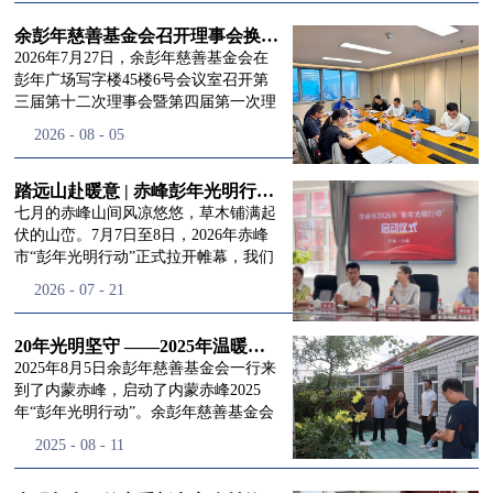
进入
我
余彭年慈善基金会召开理事会换届会议
2026年7月27日，余彭年慈善基金会在
彭年广场写字楼45楼6号会议室召开第
三届第十二次理事会暨第四届第一次理
们的行
事会会议。现场出席会议的有：理事长
2026
-
08
-
05
徐滨先生；副理事长兼秘书长彭志兵先
生；副理事长彭新英女士；理事李栋先
生、李玲辉先生、郭启兴先生及梅鑫先
踏远山赴暖意 | 赤峰彭年光明行动启程，入户回访接住乡亲眼底的光亮
动
频
生，现场列席人员:监事孙海跃先生，联
七月的赤峰山间风凉悠悠，草木铺满起
合党支部书记曾层同志。本次会议由理
伏的山峦。7月7日至8日，2026年赤峰
事长徐滨主持，会议出席人数超过理事
市“彭年光明行动”正式拉开帷幕，我们
会人员2/3，符合召开理事会规定。本次
余彭年慈善基金会一行人奔赴这片北疆
道>>
2026
-
07
-
21
换届会议严格按照基金会章程规定流程
土地，赴一场延续了二十一年的光明之
有序推进，参会的理事会成员、监事共
约。 启动仪式的现场暖意融融，赤峰市
同回顾了基金会过往任期内在助学兴
残联唐婷婷理事长到场参与本次启动活
20年光明坚守 ——2025年温暖启程“彭年光明行动”内蒙赤峰
教、医疗救助、公益事业普惠等多个领
动，由衷肯定了基金会坚持二十一年深
2025年8月5日余彭年慈善基金会一行来
域深耕耕耘的公益历程，充分肯定了第
耕光明帮扶的坚守，也向长久奔走推进
到了内蒙赤峰，启动了内蒙赤峰2025
三届理事会全体成员多年来接续付出的
项目的我们表达了谢意。二十一年时光
年“彭年光明行动”。余彭年慈善基金会
努力，以及为传承余彭年先生"公益为
轮转，“彭年光明行动”走过许许多多城
副秘书长梅鑫，赤峰市残联理事长孙德
2025
-
08
-
11
民、济世利人"的慈善理念所做出的突
市与县域，一趟趟奔赴偏远地区，只为
欣以及余彭年慈善基金会志愿者姜颖妍
出贡献。会议现场通过投票表决的选举
帮饱受白内障困扰的乡亲重见清晰光
等参加了启动仪式。 在启动仪式上，赤