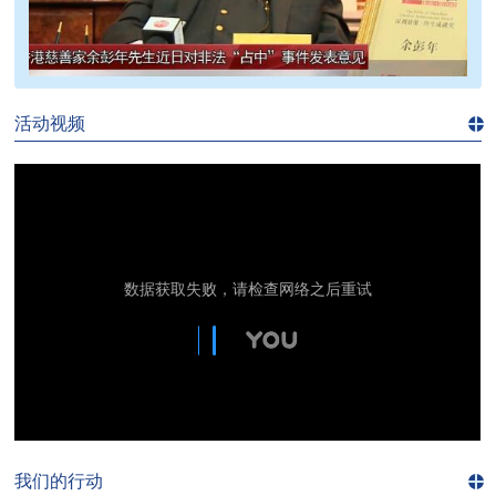
>>
活动视频
进入
视
频
频
道>>
我们的行动