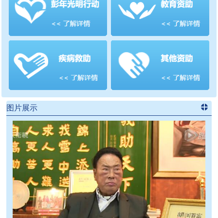
善项目
频道
>>
图片展示
进入
党
建信息
频道