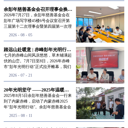
进入
我
余彭年慈善基金会召开理事会换届会议
2026年7月27日，余彭年慈善基金会在
彭年广场写字楼45楼6号会议室召开第
三届第十二次理事会暨第四届第一次理
们的行
事会会议。现场出席会议的有：理事长
2026
-
08
-
05
徐滨先生；副理事长兼秘书长彭志兵先
生；副理事长彭新英女士；理事李栋先
生、李玲辉先生、郭启兴先生及梅鑫先
踏远山赴暖意 | 赤峰彭年光明行动启程，入户回访接住乡亲眼底的光亮
动
频
生，现场列席人员:监事孙海跃先生，联
七月的赤峰山间风凉悠悠，草木铺满起
合党支部书记曾层同志。本次会议由理
伏的山峦。7月7日至8日，2026年赤峰
事长徐滨主持，会议出席人数超过理事
市“彭年光明行动”正式拉开帷幕，我们
会人员2/3，符合召开理事会规定。本次
余彭年慈善基金会一行人奔赴这片北疆
道>>
2026
-
07
-
21
换届会议严格按照基金会章程规定流程
土地，赴一场延续了二十一年的光明之
有序推进，参会的理事会成员、监事共
约。 启动仪式的现场暖意融融，赤峰市
同回顾了基金会过往任期内在助学兴
残联唐婷婷理事长到场参与本次启动活
20年光明坚守 ——2025年温暖启程“彭年光明行动”内蒙赤峰
教、医疗救助、公益事业普惠等多个领
动，由衷肯定了基金会坚持二十一年深
2025年8月5日余彭年慈善基金会一行来
域深耕耕耘的公益历程，充分肯定了第
耕光明帮扶的坚守，也向长久奔走推进
到了内蒙赤峰，启动了内蒙赤峰2025
三届理事会全体成员多年来接续付出的
项目的我们表达了谢意。二十一年时光
年“彭年光明行动”。余彭年慈善基金会
努力，以及为传承余彭年先生"公益为
轮转，“彭年光明行动”走过许许多多城
副秘书长梅鑫，赤峰市残联理事长孙德
2025
-
08
-
11
民、济世利人"的慈善理念所做出的突
市与县域，一趟趟奔赴偏远地区，只为
欣以及余彭年慈善基金会志愿者姜颖妍
出贡献。会议现场通过投票表决的选举
帮饱受白内障困扰的乡亲重见清晰光
等参加了启动仪式。 在启动仪式上，赤