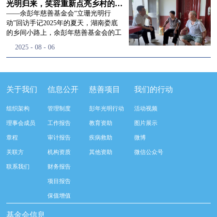
流程，完成了新一届治理层的选举任
景，这份认可，也让我们更加笃定前行
峰市残联理事长孙德欣对我们“彭年光
光明归来，笑容重新点亮乡村的角落
命，全新的第四届理事会正式组建完
的脚步。启动仪式落幕之后，我们没有
明行动”给予了高度的肯定，他表示“彭
——余彭年慈善基金会“立珊光明行
成：选举彭志兵、徐滨、彭新英、李
即刻返程，联合赤峰市残联的工作人
年光明行动”不仅仅是帮助白内障患者
动”回访手记2025年的夏天，湖南娄底
栋、李玲辉、郭启兴、梅鑫为余彭年慈
员、专业医护队伍走入乡间小路，随机
恢复光明，最重要的是减轻了患者家庭
的乡间小路上，余彭年慈善基金会的工
善基金会第四届理事会理事，孙海跃为
回访去年接受了手术帮扶的村民。盘山
经济负担，更是社会力量参与残疾公益
作人员和娄底市委统战部的同仁们，带
2025
-
08
-
06
余彭年慈善基金会第四届理事会监事。
小路弯弯曲曲，两边是繁茂的林木，我
事业的生动体现。随后余彭年慈善基金
着一份特别的牵挂，走进了一个个普通
徐滨先生当选余彭年慈善基金会第四届
们穿梭村落之间，踏进一户户朴素的农
会副秘书长梅鑫也回顾了20年来“彭年
却温暖的家庭。此行主要是去看看那些
理事会理事长，彭新英、李栋为副理事
家小院，近距离聆听大家术后的日常故
光明行动”在内蒙的点点滴滴，并希望
曾经被白内障困扰的老人，在接受
长，李栋为秘书长。在会中理事彭志兵
事。 第一站我们来到蒿松沟村季爷爷的
通过项目的推进，逐步扩大白内障筛查
了“立珊光明行动”的免费手术后，生活
关于我们
信息公开
慈善项目
我们的行动
先生依次为新一任理事长徐滨先生及秘
家中。简朴的乡村民居陈设简单，老人
覆盖，加强术后随访与科普宣传，同时
发生了怎样的变化。“现在能看清菜苗
书长李栋先生颁发聘书。站在换届的全
因为脑血栓常年卧床，很难起身下地，
培养出本地更多的眼科手术人才。启动
了，干活更踏实了！”7月29日，走访组
新起点上，基金会将始终坚守创立初
组织架构
管理制度
彭年光明行动
活动视频
往日家中大大小小的农活，全都压在了
仪式后余彭年慈善基金会一行实地探访
来到涟源市渡头塘乡洪家村。72岁的曾
心，继续沿着余彭年先生的慈善足迹稳
老伴一人肩上。此前季爷爷的左眼早已
了项目实施的一线情况，详细了解了患
爷爷正在自家菜地里忙碌。他曾是村里
理事会成员
工作报告
教育资助
图片展示
步前行：一方面将持续巩固已有的品牌
彻底失明，卧床的日子里视野一片昏
者术前检查，手术安排，术后护理等全
的五保户，一只眼睛因白内障几乎看不
公益项目优势，把帮扶资源更精准地向
章程
审计报告
疾病救助
微博
暗，行动受限再加上双目近乎失明，老
流程就诊环节。 探访结束后，我们一行
见，另一只眼睛的视力也越来越差。以
需要帮助的群体倾斜；另一方面也将探
人常常对往后的生活满心忧虑。得益于
开始对参与项目的患者进行了随机的回
前，他看不清鱼塘的水位，也分不清菜
关联方
机构资质
其他资助
微信公众号
索适配新时代公益环境的创新路径，联
去年项目开展的右眼手术，如今他的右
访。探访结束后，我们一行开始对参与
苗和杂草，走路时常常磕磕绊绊。“手
动更多社会爱心力量，搭建更透明、更
联系我们
财务报告
眼重获视力，平日里能够看清手机屏
项目的患者进行了随机的回访。居住在
术后，眼睛亮堂多了！”老人笑着说。
高效的公益协作平台，让善意触达更广
幕，简单的日常起居也可以自己打理不
松山区三道井子村的王奶奶左眼一直视
现在，他能清楚地看到鱼塘里鱼儿游动
项目报告
阔的角落，用实际行动践行"取之于社
少。聊天的时候季爷爷语气满是庆
力模糊，自己总认为是老花眼一直没有
的样子，除草时也能精准地分辨菜苗和
会、用之于社会"的公益承诺。未来，
保值增值
幸：“本来走路就不利索，要是双眼都
检查治疗。村里的赵书记在走访过程中
杂草。尽管手部有残疾，但他在田埂上
余彭年慈善基金会将在新一届理事会的
看不见，真的不敢设想往后的日子。现
得知此事，就安排王奶奶先做了简单的
走得更稳了，生活依然井井有条。“这
基金会信息
带领下，以更饱满的热忱投身公益慈善
在眼睛看得见了，生活总算多了不少底
筛查。在得知是白内障需要尽快手术
辣酱和鸡蛋，你们别嫌弃。”7月30日，