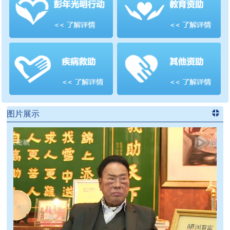
善项目
频道
>>
图片展示
进入
党
建信息
频道