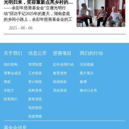
流程，完成了新一届治理层的选举任
景，这份认可，也让我们更加笃定前行
峰市残联理事长孙德欣对我们“彭年光
光明归来，笑容重新点亮乡村的角落
命，全新的第四届理事会正式组建完
的脚步。启动仪式落幕之后，我们没有
明行动”给予了高度的肯定，他表示“彭
——余彭年慈善基金会“立珊光明行
成：选举彭志兵、徐滨、彭新英、李
即刻返程，联合赤峰市残联的工作人
年光明行动”不仅仅是帮助白内障患者
动”回访手记2025年的夏天，湖南娄底
栋、李玲辉、郭启兴、梅鑫为余彭年慈
员、专业医护队伍走入乡间小路，随机
恢复光明，最重要的是减轻了患者家庭
的乡间小路上，余彭年慈善基金会的工
善基金会第四届理事会理事，孙海跃为
回访去年接受了手术帮扶的村民。盘山
经济负担，更是社会力量参与残疾公益
作人员和娄底市委统战部的同仁们，带
2025
-
08
-
06
余彭年慈善基金会第四届理事会监事。
小路弯弯曲曲，两边是繁茂的林木，我
事业的生动体现。随后余彭年慈善基金
着一份特别的牵挂，走进了一个个普通
徐滨先生当选余彭年慈善基金会第四届
们穿梭村落之间，踏进一户户朴素的农
会副秘书长梅鑫也回顾了20年来“彭年
却温暖的家庭。此行主要是去看看那些
理事会理事长，彭新英、李栋为副理事
家小院，近距离聆听大家术后的日常故
光明行动”在内蒙的点点滴滴，并希望
曾经被白内障困扰的老人，在接受
长，李栋为秘书长。在会中理事彭志兵
事。 第一站我们来到蒿松沟村季爷爷的
通过项目的推进，逐步扩大白内障筛查
了“立珊光明行动”的免费手术后，生活
关于我们
信息公开
慈善项目
我们的行动
先生依次为新一任理事长徐滨先生及秘
家中。简朴的乡村民居陈设简单，老人
覆盖，加强术后随访与科普宣传，同时
发生了怎样的变化。“现在能看清菜苗
书长李栋先生颁发聘书。站在换届的全
因为脑血栓常年卧床，很难起身下地，
培养出本地更多的眼科手术人才。启动
了，干活更踏实了！”7月29日，走访组
新起点上，基金会将始终坚守创立初
组织架构
管理制度
彭年光明行动
活动视频
往日家中大大小小的农活，全都压在了
仪式后余彭年慈善基金会一行实地探访
来到涟源市渡头塘乡洪家村。72岁的曾
心，继续沿着余彭年先生的慈善足迹稳
老伴一人肩上。此前季爷爷的左眼早已
了项目实施的一线情况，详细了解了患
爷爷正在自家菜地里忙碌。他曾是村里
理事会成员
工作报告
教育资助
图片展示
步前行：一方面将持续巩固已有的品牌
彻底失明，卧床的日子里视野一片昏
者术前检查，手术安排，术后护理等全
的五保户，一只眼睛因白内障几乎看不
公益项目优势，把帮扶资源更精准地向
章程
审计报告
疾病救助
微博
暗，行动受限再加上双目近乎失明，老
流程就诊环节。 探访结束后，我们一行
见，另一只眼睛的视力也越来越差。以
需要帮助的群体倾斜；另一方面也将探
人常常对往后的生活满心忧虑。得益于
开始对参与项目的患者进行了随机的回
前，他看不清鱼塘的水位，也分不清菜
关联方
机构资质
其他资助
微信公众号
索适配新时代公益环境的创新路径，联
去年项目开展的右眼手术，如今他的右
访。探访结束后，我们一行开始对参与
苗和杂草，走路时常常磕磕绊绊。“手
动更多社会爱心力量，搭建更透明、更
联系我们
财务报告
眼重获视力，平日里能够看清手机屏
项目的患者进行了随机的回访。居住在
术后，眼睛亮堂多了！”老人笑着说。
高效的公益协作平台，让善意触达更广
幕，简单的日常起居也可以自己打理不
松山区三道井子村的王奶奶左眼一直视
现在，他能清楚地看到鱼塘里鱼儿游动
项目报告
阔的角落，用实际行动践行"取之于社
少。聊天的时候季爷爷语气满是庆
力模糊，自己总认为是老花眼一直没有
的样子，除草时也能精准地分辨菜苗和
会、用之于社会"的公益承诺。未来，
保值增值
幸：“本来走路就不利索，要是双眼都
检查治疗。村里的赵书记在走访过程中
杂草。尽管手部有残疾，但他在田埂上
余彭年慈善基金会将在新一届理事会的
看不见，真的不敢设想往后的日子。现
得知此事，就安排王奶奶先做了简单的
走得更稳了，生活依然井井有条。“这
基金会信息
带领下，以更饱满的热忱投身公益慈善
在眼睛看得见了，生活总算多了不少底
筛查。在得知是白内障需要尽快手术
辣酱和鸡蛋，你们别嫌弃。”7月30日，