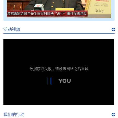
>>
活动视频
进入
视
频
频
道>>
我们的行动