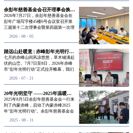
进入
我
余彭年慈善基金会召开理事会换届会议
2026年7月27日，余彭年慈善基金会在
彭年广场写字楼45楼6号会议室召开第
三届第十二次理事会暨第四届第一次理
们的行
事会会议。现场出席会议的有：理事长
2026
-
08
-
05
徐滨先生；副理事长兼秘书长彭志兵先
生；副理事长彭新英女士；理事李栋先
生、李玲辉先生、郭启兴先生及梅鑫先
踏远山赴暖意 | 赤峰彭年光明行动启程，入户回访接住乡亲眼底的光亮
动
频
生，现场列席人员:监事孙海跃先生，联
七月的赤峰山间风凉悠悠，草木铺满起
合党支部书记曾层同志。本次会议由理
伏的山峦。7月7日至8日，2026年赤峰
事长徐滨主持，会议出席人数超过理事
市“彭年光明行动”正式拉开帷幕，我们
会人员2/3，符合召开理事会规定。本次
余彭年慈善基金会一行人奔赴这片北疆
道>>
2026
-
07
-
21
换届会议严格按照基金会章程规定流程
土地，赴一场延续了二十一年的光明之
有序推进，参会的理事会成员、监事共
约。 启动仪式的现场暖意融融，赤峰市
同回顾了基金会过往任期内在助学兴
残联唐婷婷理事长到场参与本次启动活
20年光明坚守 ——2025年温暖启程“彭年光明行动”内蒙赤峰
教、医疗救助、公益事业普惠等多个领
动，由衷肯定了基金会坚持二十一年深
2025年8月5日余彭年慈善基金会一行来
域深耕耕耘的公益历程，充分肯定了第
耕光明帮扶的坚守，也向长久奔走推进
到了内蒙赤峰，启动了内蒙赤峰2025
三届理事会全体成员多年来接续付出的
项目的我们表达了谢意。二十一年时光
年“彭年光明行动”。余彭年慈善基金会
努力，以及为传承余彭年先生"公益为
轮转，“彭年光明行动”走过许许多多城
副秘书长梅鑫，赤峰市残联理事长孙德
2025
-
08
-
11
民、济世利人"的慈善理念所做出的突
市与县域，一趟趟奔赴偏远地区，只为
欣以及余彭年慈善基金会志愿者姜颖妍
出贡献。会议现场通过投票表决的选举
帮饱受白内障困扰的乡亲重见清晰光
等参加了启动仪式。 在启动仪式上，赤