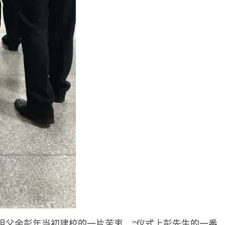
祖父余彭年当初建校的一片苦衷。”仪式上彭先生的一番