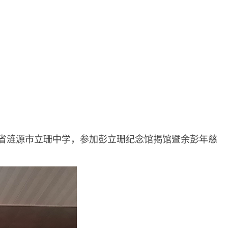
南省涟源市立珊中学，参加彭立珊纪念馆揭馆暨余彭年慈