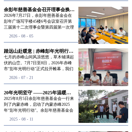
进入
我
余彭年慈善基金会召开理事会换届会议
2026年7月27日，余彭年慈善基金会在
彭年广场写字楼45楼6号会议室召开第
三届第十二次理事会暨第四届第一次理
们的行
事会会议。现场出席会议的有：理事长
2026
-
08
-
05
徐滨先生；副理事长兼秘书长彭志兵先
生；副理事长彭新英女士；理事李栋先
生、李玲辉先生、郭启兴先生及梅鑫先
踏远山赴暖意 | 赤峰彭年光明行动启程，入户回访接住乡亲眼底的光亮
动
频
生，现场列席人员:监事孙海跃先生，联
七月的赤峰山间风凉悠悠，草木铺满起
合党支部书记曾层同志。本次会议由理
伏的山峦。7月7日至8日，2026年赤峰
事长徐滨主持，会议出席人数超过理事
市“彭年光明行动”正式拉开帷幕，我们
会人员2/3，符合召开理事会规定。本次
余彭年慈善基金会一行人奔赴这片北疆
道>>
2026
-
07
-
21
换届会议严格按照基金会章程规定流程
土地，赴一场延续了二十一年的光明之
有序推进，参会的理事会成员、监事共
约。 启动仪式的现场暖意融融，赤峰市
同回顾了基金会过往任期内在助学兴
残联唐婷婷理事长到场参与本次启动活
20年光明坚守 ——2025年温暖启程“彭年光明行动”内蒙赤峰
教、医疗救助、公益事业普惠等多个领
动，由衷肯定了基金会坚持二十一年深
2025年8月5日余彭年慈善基金会一行来
域深耕耕耘的公益历程，充分肯定了第
耕光明帮扶的坚守，也向长久奔走推进
到了内蒙赤峰，启动了内蒙赤峰2025
三届理事会全体成员多年来接续付出的
项目的我们表达了谢意。二十一年时光
年“彭年光明行动”。余彭年慈善基金会
努力，以及为传承余彭年先生"公益为
轮转，“彭年光明行动”走过许许多多城
副秘书长梅鑫，赤峰市残联理事长孙德
2025
-
08
-
11
民、济世利人"的慈善理念所做出的突
市与县域，一趟趟奔赴偏远地区，只为
欣以及余彭年慈善基金会志愿者姜颖妍
出贡献。会议现场通过投票表决的选举
帮饱受白内障困扰的乡亲重见清晰光
等参加了启动仪式。 在启动仪式上，赤