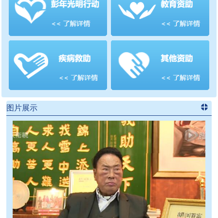
善项目
频道
>>
图片展示
进入
党
建信息
频道