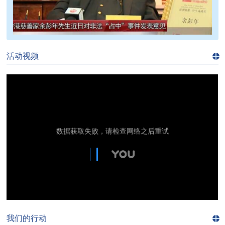
>>
活动视频
进入
视
频
频
道>>
我们的行动