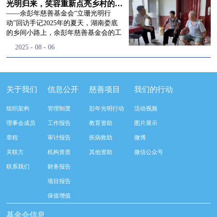
流程，完成了新一届治理层的选举任
景，这份认可，也让我们更加笃定前行
峰市残联理事长孙德欣对我们“彭年光
光明归来，笑容重新点亮乡村的角落
命，全新的第四届理事会正式组建完
的脚步。启动仪式落幕之后，我们没有
明行动”给予了高度的肯定，他表示“彭
——余彭年慈善基金会“立珊光明行
成：选举彭志兵、徐滨、彭新英、李
即刻返程，联合赤峰市残联的工作人
年光明行动”不仅仅是帮助白内障患者
动”回访手记2025年的夏天，湖南娄底
栋、李玲辉、郭启兴、梅鑫为余彭年慈
员、专业医护队伍走入乡间小路，随机
恢复光明，最重要的是减轻了患者家庭
的乡间小路上，余彭年慈善基金会的工
善基金会第四届理事会理事，孙海跃为
回访去年接受了手术帮扶的村民。盘山
经济负担，更是社会力量参与残疾公益
作人员和娄底市委统战部的同仁们，带
2025
-
08
-
06
余彭年慈善基金会第四届理事会监事。
小路弯弯曲曲，两边是繁茂的林木，我
事业的生动体现。随后余彭年慈善基金
着一份特别的牵挂，走进了一个个普通
徐滨先生当选余彭年慈善基金会第四届
们穿梭村落之间，踏进一户户朴素的农
会副秘书长梅鑫也回顾了20年来“彭年
却温暖的家庭。此行主要是去看看那些
理事会理事长，彭新英、李栋为副理事
家小院，近距离聆听大家术后的日常故
光明行动”在内蒙的点点滴滴，并希望
曾经被白内障困扰的老人，在接受
长，李栋为秘书长。在会中理事彭志兵
事。 第一站我们来到蒿松沟村季爷爷的
通过项目的推进，逐步扩大白内障筛查
了“立珊光明行动”的免费手术后，生活
关于我们
信息公开
慈善项目
我们的行动
先生依次为新一任理事长徐滨先生及秘
家中。简朴的乡村民居陈设简单，老人
覆盖，加强术后随访与科普宣传，同时
发生了怎样的变化。“现在能看清菜苗
书长李栋先生颁发聘书。站在换届的全
因为脑血栓常年卧床，很难起身下地，
培养出本地更多的眼科手术人才。启动
了，干活更踏实了！”7月29日，走访组
新起点上，基金会将始终坚守创立初
组织架构
管理制度
彭年光明行动
活动视频
往日家中大大小小的农活，全都压在了
仪式后余彭年慈善基金会一行实地探访
来到涟源市渡头塘乡洪家村。72岁的曾
心，继续沿着余彭年先生的慈善足迹稳
老伴一人肩上。此前季爷爷的左眼早已
了项目实施的一线情况，详细了解了患
爷爷正在自家菜地里忙碌。他曾是村里
理事会成员
工作报告
教育资助
图片展示
步前行：一方面将持续巩固已有的品牌
彻底失明，卧床的日子里视野一片昏
者术前检查，手术安排，术后护理等全
的五保户，一只眼睛因白内障几乎看不
公益项目优势，把帮扶资源更精准地向
章程
审计报告
疾病救助
微博
暗，行动受限再加上双目近乎失明，老
流程就诊环节。 探访结束后，我们一行
见，另一只眼睛的视力也越来越差。以
需要帮助的群体倾斜；另一方面也将探
人常常对往后的生活满心忧虑。得益于
开始对参与项目的患者进行了随机的回
前，他看不清鱼塘的水位，也分不清菜
关联方
机构资质
其他资助
微信公众号
索适配新时代公益环境的创新路径，联
去年项目开展的右眼手术，如今他的右
访。探访结束后，我们一行开始对参与
苗和杂草，走路时常常磕磕绊绊。“手
动更多社会爱心力量，搭建更透明、更
联系我们
财务报告
眼重获视力，平日里能够看清手机屏
项目的患者进行了随机的回访。居住在
术后，眼睛亮堂多了！”老人笑着说。
高效的公益协作平台，让善意触达更广
幕，简单的日常起居也可以自己打理不
松山区三道井子村的王奶奶左眼一直视
现在，他能清楚地看到鱼塘里鱼儿游动
项目报告
阔的角落，用实际行动践行"取之于社
少。聊天的时候季爷爷语气满是庆
力模糊，自己总认为是老花眼一直没有
的样子，除草时也能精准地分辨菜苗和
会、用之于社会"的公益承诺。未来，
保值增值
幸：“本来走路就不利索，要是双眼都
检查治疗。村里的赵书记在走访过程中
杂草。尽管手部有残疾，但他在田埂上
余彭年慈善基金会将在新一届理事会的
看不见，真的不敢设想往后的日子。现
得知此事，就安排王奶奶先做了简单的
走得更稳了，生活依然井井有条。“这
基金会信息
带领下，以更饱满的热忱投身公益慈善
在眼睛看得见了，生活总算多了不少底
筛查。在得知是白内障需要尽快手术
辣酱和鸡蛋，你们别嫌弃。”7月30日，