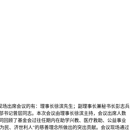
议。现场出席会议的有：理事长徐滨先生；副理事长兼秘书长彭志兵
部书记曾层同志。本次会议由理事长徐滨主持，会议出席人数
共同回顾了基金会过往任期内在助学兴教、医疗救助、公益事业
为民、济世利人"的慈善理念所做出的突出贡献。会议现场通过