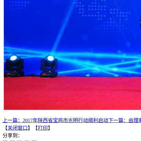
上一篇：
2017年陕西省宝鸡市光明行动顺利启动
下一篇：
由理
【
关闭窗口
】【
打印
】
分享到：