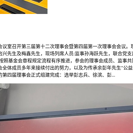
楼6号会议室召开第三届第十二次理事会暨第四届第一次理事会会
启兴先生及梅鑫先生，现场列席人员:监事孙海跃先生，联合党支
格按照基金会章程规定流程有序推进，参会的理事会成员、监事
会全体成员多年来接续付出的努力，以及为传承余彭年先生"公益
第四届理事会正式组建完成：选举彭志兵、徐滨、彭...