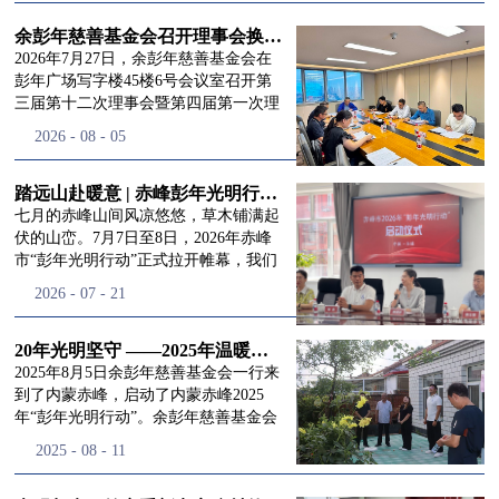
进入
我
余彭年慈善基金会召开理事会换届会议
2026年7月27日，余彭年慈善基金会在
彭年广场写字楼45楼6号会议室召开第
三届第十二次理事会暨第四届第一次理
们的行
事会会议。现场出席会议的有：理事长
2026
-
08
-
05
徐滨先生；副理事长兼秘书长彭志兵先
生；副理事长彭新英女士；理事李栋先
生、李玲辉先生、郭启兴先生及梅鑫先
踏远山赴暖意 | 赤峰彭年光明行动启程，入户回访接住乡亲眼底的光亮
动
频
生，现场列席人员:监事孙海跃先生，联
七月的赤峰山间风凉悠悠，草木铺满起
合党支部书记曾层同志。本次会议由理
伏的山峦。7月7日至8日，2026年赤峰
事长徐滨主持，会议出席人数超过理事
市“彭年光明行动”正式拉开帷幕，我们
会人员2/3，符合召开理事会规定。本次
余彭年慈善基金会一行人奔赴这片北疆
道>>
2026
-
07
-
21
换届会议严格按照基金会章程规定流程
土地，赴一场延续了二十一年的光明之
有序推进，参会的理事会成员、监事共
约。 启动仪式的现场暖意融融，赤峰市
同回顾了基金会过往任期内在助学兴
残联唐婷婷理事长到场参与本次启动活
20年光明坚守 ——2025年温暖启程“彭年光明行动”内蒙赤峰
教、医疗救助、公益事业普惠等多个领
动，由衷肯定了基金会坚持二十一年深
2025年8月5日余彭年慈善基金会一行来
域深耕耕耘的公益历程，充分肯定了第
耕光明帮扶的坚守，也向长久奔走推进
到了内蒙赤峰，启动了内蒙赤峰2025
三届理事会全体成员多年来接续付出的
项目的我们表达了谢意。二十一年时光
年“彭年光明行动”。余彭年慈善基金会
努力，以及为传承余彭年先生"公益为
轮转，“彭年光明行动”走过许许多多城
副秘书长梅鑫，赤峰市残联理事长孙德
2025
-
08
-
11
民、济世利人"的慈善理念所做出的突
市与县域，一趟趟奔赴偏远地区，只为
欣以及余彭年慈善基金会志愿者姜颖妍
出贡献。会议现场通过投票表决的选举
帮饱受白内障困扰的乡亲重见清晰光
等参加了启动仪式。 在启动仪式上，赤