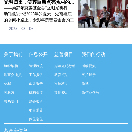
流程，完成了新一届治理层的选举任
景，这份认可，也让我们更加笃定前行
峰市残联理事长孙德欣对我们“彭年光
光明归来，笑容重新点亮乡村的角落
命，全新的第四届理事会正式组建完
的脚步。启动仪式落幕之后，我们没有
明行动”给予了高度的肯定，他表示“彭
——余彭年慈善基金会“立珊光明行
成：选举彭志兵、徐滨、彭新英、李
即刻返程，联合赤峰市残联的工作人
年光明行动”不仅仅是帮助白内障患者
动”回访手记2025年的夏天，湖南娄底
栋、李玲辉、郭启兴、梅鑫为余彭年慈
员、专业医护队伍走入乡间小路，随机
恢复光明，最重要的是减轻了患者家庭
的乡间小路上，余彭年慈善基金会的工
善基金会第四届理事会理事，孙海跃为
回访去年接受了手术帮扶的村民。盘山
经济负担，更是社会力量参与残疾公益
作人员和娄底市委统战部的同仁们，带
2025
-
08
-
06
余彭年慈善基金会第四届理事会监事。
小路弯弯曲曲，两边是繁茂的林木，我
事业的生动体现。随后余彭年慈善基金
着一份特别的牵挂，走进了一个个普通
徐滨先生当选余彭年慈善基金会第四届
们穿梭村落之间，踏进一户户朴素的农
会副秘书长梅鑫也回顾了20年来“彭年
却温暖的家庭。此行主要是去看看那些
理事会理事长，彭新英、李栋为副理事
家小院，近距离聆听大家术后的日常故
光明行动”在内蒙的点点滴滴，并希望
曾经被白内障困扰的老人，在接受
长，李栋为秘书长。在会中理事彭志兵
事。 第一站我们来到蒿松沟村季爷爷的
通过项目的推进，逐步扩大白内障筛查
了“立珊光明行动”的免费手术后，生活
关于我们
信息公开
慈善项目
我们的行动
先生依次为新一任理事长徐滨先生及秘
家中。简朴的乡村民居陈设简单，老人
覆盖，加强术后随访与科普宣传，同时
发生了怎样的变化。“现在能看清菜苗
书长李栋先生颁发聘书。站在换届的全
因为脑血栓常年卧床，很难起身下地，
培养出本地更多的眼科手术人才。启动
了，干活更踏实了！”7月29日，走访组
新起点上，基金会将始终坚守创立初
组织架构
管理制度
彭年光明行动
活动视频
往日家中大大小小的农活，全都压在了
仪式后余彭年慈善基金会一行实地探访
来到涟源市渡头塘乡洪家村。72岁的曾
心，继续沿着余彭年先生的慈善足迹稳
老伴一人肩上。此前季爷爷的左眼早已
了项目实施的一线情况，详细了解了患
爷爷正在自家菜地里忙碌。他曾是村里
理事会成员
工作报告
教育资助
图片展示
步前行：一方面将持续巩固已有的品牌
彻底失明，卧床的日子里视野一片昏
者术前检查，手术安排，术后护理等全
的五保户，一只眼睛因白内障几乎看不
公益项目优势，把帮扶资源更精准地向
章程
审计报告
疾病救助
微博
暗，行动受限再加上双目近乎失明，老
流程就诊环节。 探访结束后，我们一行
见，另一只眼睛的视力也越来越差。以
需要帮助的群体倾斜；另一方面也将探
人常常对往后的生活满心忧虑。得益于
开始对参与项目的患者进行了随机的回
前，他看不清鱼塘的水位，也分不清菜
关联方
机构资质
其他资助
微信公众号
索适配新时代公益环境的创新路径，联
去年项目开展的右眼手术，如今他的右
访。探访结束后，我们一行开始对参与
苗和杂草，走路时常常磕磕绊绊。“手
动更多社会爱心力量，搭建更透明、更
联系我们
财务报告
眼重获视力，平日里能够看清手机屏
项目的患者进行了随机的回访。居住在
术后，眼睛亮堂多了！”老人笑着说。
高效的公益协作平台，让善意触达更广
幕，简单的日常起居也可以自己打理不
松山区三道井子村的王奶奶左眼一直视
现在，他能清楚地看到鱼塘里鱼儿游动
项目报告
阔的角落，用实际行动践行"取之于社
少。聊天的时候季爷爷语气满是庆
力模糊，自己总认为是老花眼一直没有
的样子，除草时也能精准地分辨菜苗和
会、用之于社会"的公益承诺。未来，
保值增值
幸：“本来走路就不利索，要是双眼都
检查治疗。村里的赵书记在走访过程中
杂草。尽管手部有残疾，但他在田埂上
余彭年慈善基金会将在新一届理事会的
看不见，真的不敢设想往后的日子。现
得知此事，就安排王奶奶先做了简单的
走得更稳了，生活依然井井有条。“这
基金会信息
带领下，以更饱满的热忱投身公益慈善
在眼睛看得见了，生活总算多了不少底
筛查。在得知是白内障需要尽快手术
辣酱和鸡蛋，你们别嫌弃。”7月30日，