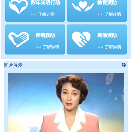
善项目
频道
>>
图片展示
进入
党
建信息
频道