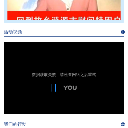
>>
活动视频
进入
视
频
频
道>>
我们的行动