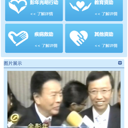
善项目
频道
>>
图片展示
进入
党
建信息
频道