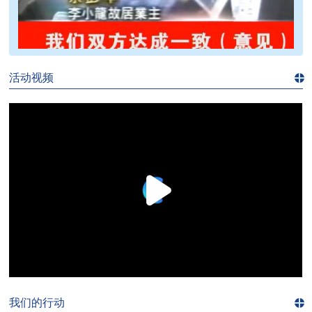
>>
活动视频
进入
视
频
频
道>>
我们的行动