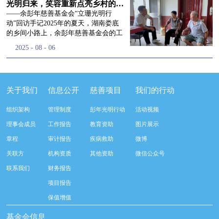
流程，完成了新一届治理层的选举任
景，这份认可，也让我们更加笃定前行
峰市残联理事长孙德欣对我们“彭年光
光明归来，笑容重新点亮乡村的角落
命，全新的第四届理事会正式组建完
的脚步。启动仪式落幕之后，我们没有
明行动”给予了高度的肯定，他表示“彭
——余彭年慈善基金会“立珊光明行
成：选举彭志兵、徐滨、彭新英、李
即刻返程，联合赤峰市残联的工作人
年光明行动”不仅仅是帮助白内障患者
动”回访手记2025年的夏天，湖南娄底
栋、李玲辉、郭启兴、梅鑫为余彭年慈
员、专业医护队伍走入乡间小路，随机
恢复光明，最重要的是减轻了患者家庭
的乡间小路上，余彭年慈善基金会的工
善基金会第四届理事会理事，孙海跃为
回访去年接受了手术帮扶的村民。盘山
经济负担，更是社会力量参与残疾公益
作人员和娄底市委统战部的同仁们，带
2025
-
08
-
06
余彭年慈善基金会第四届理事会监事。
小路弯弯曲曲，两边是繁茂的林木，我
事业的生动体现。随后余彭年慈善基金
着一份特别的牵挂，走进了一个个普通
徐滨先生当选余彭年慈善基金会第四届
们穿梭村落之间，踏进一户户朴素的农
会副秘书长梅鑫也回顾了20年来“彭年
却温暖的家庭。此行主要是去看看那些
理事会理事长，彭新英、李栋为副理事
家小院，近距离聆听大家术后的日常故
光明行动”在内蒙的点点滴滴，并希望
曾经被白内障困扰的老人，在接受
长，李栋为秘书长。在会中理事彭志兵
事。 第一站我们来到蒿松沟村季爷爷的
通过项目的推进，逐步扩大白内障筛查
了“立珊光明行动”的免费手术后，生活
关于我们
信息公开
慈善项目
我们的行动
先生依次为新一任理事长徐滨先生及秘
家中。简朴的乡村民居陈设简单，老人
覆盖，加强术后随访与科普宣传，同时
发生了怎样的变化。“现在能看清菜苗
书长李栋先生颁发聘书。站在换届的全
因为脑血栓常年卧床，很难起身下地，
培养出本地更多的眼科手术人才。启动
了，干活更踏实了！”7月29日，走访组
新起点上，基金会将始终坚守创立初
组织架构
管理制度
彭年光明行动
活动视频
往日家中大大小小的农活，全都压在了
仪式后余彭年慈善基金会一行实地探访
来到涟源市渡头塘乡洪家村。72岁的曾
心，继续沿着余彭年先生的慈善足迹稳
老伴一人肩上。此前季爷爷的左眼早已
了项目实施的一线情况，详细了解了患
爷爷正在自家菜地里忙碌。他曾是村里
理事会成员
工作报告
教育资助
图片展示
步前行：一方面将持续巩固已有的品牌
彻底失明，卧床的日子里视野一片昏
者术前检查，手术安排，术后护理等全
的五保户，一只眼睛因白内障几乎看不
公益项目优势，把帮扶资源更精准地向
章程
审计报告
疾病救助
微博
暗，行动受限再加上双目近乎失明，老
流程就诊环节。 探访结束后，我们一行
见，另一只眼睛的视力也越来越差。以
需要帮助的群体倾斜；另一方面也将探
人常常对往后的生活满心忧虑。得益于
开始对参与项目的患者进行了随机的回
前，他看不清鱼塘的水位，也分不清菜
关联方
机构资质
其他资助
微信公众号
索适配新时代公益环境的创新路径，联
去年项目开展的右眼手术，如今他的右
访。探访结束后，我们一行开始对参与
苗和杂草，走路时常常磕磕绊绊。“手
动更多社会爱心力量，搭建更透明、更
联系我们
财务报告
眼重获视力，平日里能够看清手机屏
项目的患者进行了随机的回访。居住在
术后，眼睛亮堂多了！”老人笑着说。
高效的公益协作平台，让善意触达更广
幕，简单的日常起居也可以自己打理不
松山区三道井子村的王奶奶左眼一直视
现在，他能清楚地看到鱼塘里鱼儿游动
项目报告
阔的角落，用实际行动践行"取之于社
少。聊天的时候季爷爷语气满是庆
力模糊，自己总认为是老花眼一直没有
的样子，除草时也能精准地分辨菜苗和
会、用之于社会"的公益承诺。未来，
保值增值
幸：“本来走路就不利索，要是双眼都
检查治疗。村里的赵书记在走访过程中
杂草。尽管手部有残疾，但他在田埂上
余彭年慈善基金会将在新一届理事会的
看不见，真的不敢设想往后的日子。现
得知此事，就安排王奶奶先做了简单的
走得更稳了，生活依然井井有条。“这
基金会信息
带领下，以更饱满的热忱投身公益慈善
在眼睛看得见了，生活总算多了不少底
筛查。在得知是白内障需要尽快手术
辣酱和鸡蛋，你们别嫌弃。”7月30日，