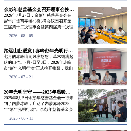
进入
我
余彭年慈善基金会召开理事会换届会议
2026年7月27日，余彭年慈善基金会在
彭年广场写字楼45楼6号会议室召开第
三届第十二次理事会暨第四届第一次理
们的行
事会会议。现场出席会议的有：理事长
2026
-
08
-
05
徐滨先生；副理事长兼秘书长彭志兵先
生；副理事长彭新英女士；理事李栋先
生、李玲辉先生、郭启兴先生及梅鑫先
踏远山赴暖意 | 赤峰彭年光明行动启程，入户回访接住乡亲眼底的光亮
动
频
生，现场列席人员:监事孙海跃先生，联
七月的赤峰山间风凉悠悠，草木铺满起
合党支部书记曾层同志。本次会议由理
伏的山峦。7月7日至8日，2026年赤峰
事长徐滨主持，会议出席人数超过理事
市“彭年光明行动”正式拉开帷幕，我们
会人员2/3，符合召开理事会规定。本次
余彭年慈善基金会一行人奔赴这片北疆
道>>
2026
-
07
-
21
换届会议严格按照基金会章程规定流程
土地，赴一场延续了二十一年的光明之
有序推进，参会的理事会成员、监事共
约。 启动仪式的现场暖意融融，赤峰市
同回顾了基金会过往任期内在助学兴
残联唐婷婷理事长到场参与本次启动活
20年光明坚守 ——2025年温暖启程“彭年光明行动”内蒙赤峰
教、医疗救助、公益事业普惠等多个领
动，由衷肯定了基金会坚持二十一年深
2025年8月5日余彭年慈善基金会一行来
域深耕耕耘的公益历程，充分肯定了第
耕光明帮扶的坚守，也向长久奔走推进
到了内蒙赤峰，启动了内蒙赤峰2025
三届理事会全体成员多年来接续付出的
项目的我们表达了谢意。二十一年时光
年“彭年光明行动”。余彭年慈善基金会
努力，以及为传承余彭年先生"公益为
轮转，“彭年光明行动”走过许许多多城
副秘书长梅鑫，赤峰市残联理事长孙德
2025
-
08
-
11
民、济世利人"的慈善理念所做出的突
市与县域，一趟趟奔赴偏远地区，只为
欣以及余彭年慈善基金会志愿者姜颖妍
出贡献。会议现场通过投票表决的选举
帮饱受白内障困扰的乡亲重见清晰光
等参加了启动仪式。 在启动仪式上，赤