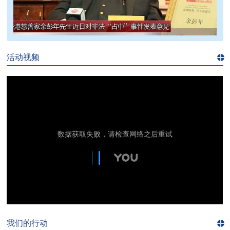
>>
活动视频
进入
视
频
频
道>>
我们的行动