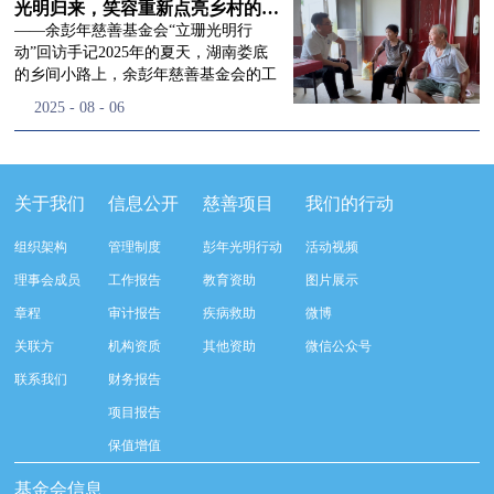
流程，完成了新一届治理层的选举任
景，这份认可，也让我们更加笃定前行
峰市残联理事长孙德欣对我们“彭年光
光明归来，笑容重新点亮乡村的角落
命，全新的第四届理事会正式组建完
的脚步。启动仪式落幕之后，我们没有
明行动”给予了高度的肯定，他表示“彭
——余彭年慈善基金会“立珊光明行
成：选举彭志兵、徐滨、彭新英、李
即刻返程，联合赤峰市残联的工作人
年光明行动”不仅仅是帮助白内障患者
动”回访手记2025年的夏天，湖南娄底
栋、李玲辉、郭启兴、梅鑫为余彭年慈
员、专业医护队伍走入乡间小路，随机
恢复光明，最重要的是减轻了患者家庭
的乡间小路上，余彭年慈善基金会的工
善基金会第四届理事会理事，孙海跃为
回访去年接受了手术帮扶的村民。盘山
经济负担，更是社会力量参与残疾公益
作人员和娄底市委统战部的同仁们，带
2025
-
08
-
06
余彭年慈善基金会第四届理事会监事。
小路弯弯曲曲，两边是繁茂的林木，我
事业的生动体现。随后余彭年慈善基金
着一份特别的牵挂，走进了一个个普通
徐滨先生当选余彭年慈善基金会第四届
们穿梭村落之间，踏进一户户朴素的农
会副秘书长梅鑫也回顾了20年来“彭年
却温暖的家庭。此行主要是去看看那些
理事会理事长，彭新英、李栋为副理事
家小院，近距离聆听大家术后的日常故
光明行动”在内蒙的点点滴滴，并希望
曾经被白内障困扰的老人，在接受
长，李栋为秘书长。在会中理事彭志兵
事。 第一站我们来到蒿松沟村季爷爷的
通过项目的推进，逐步扩大白内障筛查
了“立珊光明行动”的免费手术后，生活
关于我们
信息公开
慈善项目
我们的行动
先生依次为新一任理事长徐滨先生及秘
家中。简朴的乡村民居陈设简单，老人
覆盖，加强术后随访与科普宣传，同时
发生了怎样的变化。“现在能看清菜苗
书长李栋先生颁发聘书。站在换届的全
因为脑血栓常年卧床，很难起身下地，
培养出本地更多的眼科手术人才。启动
了，干活更踏实了！”7月29日，走访组
新起点上，基金会将始终坚守创立初
组织架构
管理制度
彭年光明行动
活动视频
往日家中大大小小的农活，全都压在了
仪式后余彭年慈善基金会一行实地探访
来到涟源市渡头塘乡洪家村。72岁的曾
心，继续沿着余彭年先生的慈善足迹稳
老伴一人肩上。此前季爷爷的左眼早已
了项目实施的一线情况，详细了解了患
爷爷正在自家菜地里忙碌。他曾是村里
理事会成员
工作报告
教育资助
图片展示
步前行：一方面将持续巩固已有的品牌
彻底失明，卧床的日子里视野一片昏
者术前检查，手术安排，术后护理等全
的五保户，一只眼睛因白内障几乎看不
公益项目优势，把帮扶资源更精准地向
章程
审计报告
疾病救助
微博
暗，行动受限再加上双目近乎失明，老
流程就诊环节。 探访结束后，我们一行
见，另一只眼睛的视力也越来越差。以
需要帮助的群体倾斜；另一方面也将探
人常常对往后的生活满心忧虑。得益于
开始对参与项目的患者进行了随机的回
前，他看不清鱼塘的水位，也分不清菜
关联方
机构资质
其他资助
微信公众号
索适配新时代公益环境的创新路径，联
去年项目开展的右眼手术，如今他的右
访。探访结束后，我们一行开始对参与
苗和杂草，走路时常常磕磕绊绊。“手
动更多社会爱心力量，搭建更透明、更
联系我们
财务报告
眼重获视力，平日里能够看清手机屏
项目的患者进行了随机的回访。居住在
术后，眼睛亮堂多了！”老人笑着说。
高效的公益协作平台，让善意触达更广
幕，简单的日常起居也可以自己打理不
松山区三道井子村的王奶奶左眼一直视
现在，他能清楚地看到鱼塘里鱼儿游动
项目报告
阔的角落，用实际行动践行"取之于社
少。聊天的时候季爷爷语气满是庆
力模糊，自己总认为是老花眼一直没有
的样子，除草时也能精准地分辨菜苗和
会、用之于社会"的公益承诺。未来，
保值增值
幸：“本来走路就不利索，要是双眼都
检查治疗。村里的赵书记在走访过程中
杂草。尽管手部有残疾，但他在田埂上
余彭年慈善基金会将在新一届理事会的
看不见，真的不敢设想往后的日子。现
得知此事，就安排王奶奶先做了简单的
走得更稳了，生活依然井井有条。“这
基金会信息
带领下，以更饱满的热忱投身公益慈善
在眼睛看得见了，生活总算多了不少底
筛查。在得知是白内障需要尽快手术
辣酱和鸡蛋，你们别嫌弃。”7月30日，