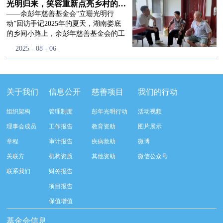
流程，完成了新一届治理层的选举任
景，这份认可，也让我们更加笃定前行
峰市残联理事长孙德欣对我们“彭年光
光明归来，笑容重新点亮乡村的角落
命，全新的第四届理事会正式组建完
的脚步。启动仪式落幕之后，我们没有
明行动”给予了高度的肯定，他表示“彭
——余彭年慈善基金会“立珊光明行
成：选举彭志兵、徐滨、彭新英、李
即刻返程，联合赤峰市残联的工作人
年光明行动”不仅仅是帮助白内障患者
动”回访手记2025年的夏天，湖南娄底
栋、李玲辉、郭启兴、梅鑫为余彭年慈
员、专业医护队伍走入乡间小路，随机
恢复光明，最重要的是减轻了患者家庭
的乡间小路上，余彭年慈善基金会的工
善基金会第四届理事会理事，孙海跃为
回访去年接受了手术帮扶的村民。盘山
经济负担，更是社会力量参与残疾公益
作人员和娄底市委统战部的同仁们，带
2025
-
08
-
06
余彭年慈善基金会第四届理事会监事。
小路弯弯曲曲，两边是繁茂的林木，我
事业的生动体现。随后余彭年慈善基金
着一份特别的牵挂，走进了一个个普通
徐滨先生当选余彭年慈善基金会第四届
们穿梭村落之间，踏进一户户朴素的农
会副秘书长梅鑫也回顾了20年来“彭年
却温暖的家庭。此行主要是去看看那些
理事会理事长，彭新英、李栋为副理事
家小院，近距离聆听大家术后的日常故
光明行动”在内蒙的点点滴滴，并希望
曾经被白内障困扰的老人，在接受
长，李栋为秘书长。在会中理事彭志兵
事。 第一站我们来到蒿松沟村季爷爷的
通过项目的推进，逐步扩大白内障筛查
了“立珊光明行动”的免费手术后，生活
关于我们
信息公开
慈善项目
我们的行动
先生依次为新一任理事长徐滨先生及秘
家中。简朴的乡村民居陈设简单，老人
覆盖，加强术后随访与科普宣传，同时
发生了怎样的变化。“现在能看清菜苗
书长李栋先生颁发聘书。站在换届的全
因为脑血栓常年卧床，很难起身下地，
培养出本地更多的眼科手术人才。启动
了，干活更踏实了！”7月29日，走访组
新起点上，基金会将始终坚守创立初
组织架构
管理制度
彭年光明行动
活动视频
往日家中大大小小的农活，全都压在了
仪式后余彭年慈善基金会一行实地探访
来到涟源市渡头塘乡洪家村。72岁的曾
心，继续沿着余彭年先生的慈善足迹稳
老伴一人肩上。此前季爷爷的左眼早已
了项目实施的一线情况，详细了解了患
爷爷正在自家菜地里忙碌。他曾是村里
理事会成员
工作报告
教育资助
图片展示
步前行：一方面将持续巩固已有的品牌
彻底失明，卧床的日子里视野一片昏
者术前检查，手术安排，术后护理等全
的五保户，一只眼睛因白内障几乎看不
公益项目优势，把帮扶资源更精准地向
章程
审计报告
疾病救助
微博
暗，行动受限再加上双目近乎失明，老
流程就诊环节。 探访结束后，我们一行
见，另一只眼睛的视力也越来越差。以
需要帮助的群体倾斜；另一方面也将探
人常常对往后的生活满心忧虑。得益于
开始对参与项目的患者进行了随机的回
前，他看不清鱼塘的水位，也分不清菜
关联方
机构资质
其他资助
微信公众号
索适配新时代公益环境的创新路径，联
去年项目开展的右眼手术，如今他的右
访。探访结束后，我们一行开始对参与
苗和杂草，走路时常常磕磕绊绊。“手
动更多社会爱心力量，搭建更透明、更
联系我们
财务报告
眼重获视力，平日里能够看清手机屏
项目的患者进行了随机的回访。居住在
术后，眼睛亮堂多了！”老人笑着说。
高效的公益协作平台，让善意触达更广
幕，简单的日常起居也可以自己打理不
松山区三道井子村的王奶奶左眼一直视
现在，他能清楚地看到鱼塘里鱼儿游动
项目报告
阔的角落，用实际行动践行"取之于社
少。聊天的时候季爷爷语气满是庆
力模糊，自己总认为是老花眼一直没有
的样子，除草时也能精准地分辨菜苗和
会、用之于社会"的公益承诺。未来，
保值增值
幸：“本来走路就不利索，要是双眼都
检查治疗。村里的赵书记在走访过程中
杂草。尽管手部有残疾，但他在田埂上
余彭年慈善基金会将在新一届理事会的
看不见，真的不敢设想往后的日子。现
得知此事，就安排王奶奶先做了简单的
走得更稳了，生活依然井井有条。“这
基金会信息
带领下，以更饱满的热忱投身公益慈善
在眼睛看得见了，生活总算多了不少底
筛查。在得知是白内障需要尽快手术
辣酱和鸡蛋，你们别嫌弃。”7月30日，