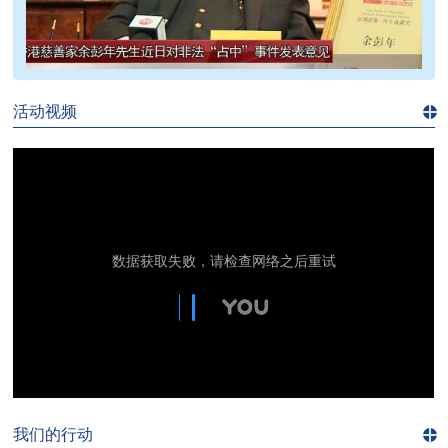
>>
活动视频
进入
视
频
频
道>>
我们的行动