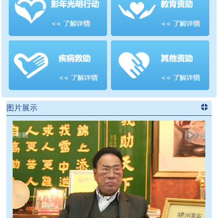
善项目
频道
>>
图片展示
进入
党
建信息
频道