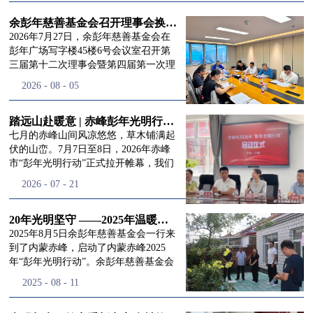
进入
我
余彭年慈善基金会召开理事会换届会议
2026年7月27日，余彭年慈善基金会在
彭年广场写字楼45楼6号会议室召开第
三届第十二次理事会暨第四届第一次理
们的行
事会会议。现场出席会议的有：理事长
2026
-
08
-
05
徐滨先生；副理事长兼秘书长彭志兵先
生；副理事长彭新英女士；理事李栋先
生、李玲辉先生、郭启兴先生及梅鑫先
踏远山赴暖意 | 赤峰彭年光明行动启程，入户回访接住乡亲眼底的光亮
动
频
生，现场列席人员:监事孙海跃先生，联
七月的赤峰山间风凉悠悠，草木铺满起
合党支部书记曾层同志。本次会议由理
伏的山峦。7月7日至8日，2026年赤峰
事长徐滨主持，会议出席人数超过理事
市“彭年光明行动”正式拉开帷幕，我们
会人员2/3，符合召开理事会规定。本次
余彭年慈善基金会一行人奔赴这片北疆
道>>
2026
-
07
-
21
换届会议严格按照基金会章程规定流程
土地，赴一场延续了二十一年的光明之
有序推进，参会的理事会成员、监事共
约。 启动仪式的现场暖意融融，赤峰市
同回顾了基金会过往任期内在助学兴
残联唐婷婷理事长到场参与本次启动活
20年光明坚守 ——2025年温暖启程“彭年光明行动”内蒙赤峰
教、医疗救助、公益事业普惠等多个领
动，由衷肯定了基金会坚持二十一年深
2025年8月5日余彭年慈善基金会一行来
域深耕耕耘的公益历程，充分肯定了第
耕光明帮扶的坚守，也向长久奔走推进
到了内蒙赤峰，启动了内蒙赤峰2025
三届理事会全体成员多年来接续付出的
项目的我们表达了谢意。二十一年时光
年“彭年光明行动”。余彭年慈善基金会
努力，以及为传承余彭年先生"公益为
轮转，“彭年光明行动”走过许许多多城
副秘书长梅鑫，赤峰市残联理事长孙德
2025
-
08
-
11
民、济世利人"的慈善理念所做出的突
市与县域，一趟趟奔赴偏远地区，只为
欣以及余彭年慈善基金会志愿者姜颖妍
出贡献。会议现场通过投票表决的选举
帮饱受白内障困扰的乡亲重见清晰光
等参加了启动仪式。 在启动仪式上，赤