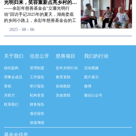
流程，完成了新一届治理层的选举任
景，这份认可，也让我们更加笃定前行
峰市残联理事长孙德欣对我们“彭年光
光明归来，笑容重新点亮乡村的角落
命，全新的第四届理事会正式组建完
的脚步。启动仪式落幕之后，我们没有
明行动”给予了高度的肯定，他表示“彭
——余彭年慈善基金会“立珊光明行
成：选举彭志兵、徐滨、彭新英、李
即刻返程，联合赤峰市残联的工作人
年光明行动”不仅仅是帮助白内障患者
动”回访手记2025年的夏天，湖南娄底
栋、李玲辉、郭启兴、梅鑫为余彭年慈
员、专业医护队伍走入乡间小路，随机
恢复光明，最重要的是减轻了患者家庭
的乡间小路上，余彭年慈善基金会的工
善基金会第四届理事会理事，孙海跃为
回访去年接受了手术帮扶的村民。盘山
经济负担，更是社会力量参与残疾公益
作人员和娄底市委统战部的同仁们，带
2025
-
08
-
06
余彭年慈善基金会第四届理事会监事。
小路弯弯曲曲，两边是繁茂的林木，我
事业的生动体现。随后余彭年慈善基金
着一份特别的牵挂，走进了一个个普通
徐滨先生当选余彭年慈善基金会第四届
们穿梭村落之间，踏进一户户朴素的农
会副秘书长梅鑫也回顾了20年来“彭年
却温暖的家庭。此行主要是去看看那些
理事会理事长，彭新英、李栋为副理事
家小院，近距离聆听大家术后的日常故
光明行动”在内蒙的点点滴滴，并希望
曾经被白内障困扰的老人，在接受
长，李栋为秘书长。在会中理事彭志兵
事。 第一站我们来到蒿松沟村季爷爷的
通过项目的推进，逐步扩大白内障筛查
了“立珊光明行动”的免费手术后，生活
关于我们
信息公开
慈善项目
我们的行动
先生依次为新一任理事长徐滨先生及秘
家中。简朴的乡村民居陈设简单，老人
覆盖，加强术后随访与科普宣传，同时
发生了怎样的变化。“现在能看清菜苗
书长李栋先生颁发聘书。站在换届的全
因为脑血栓常年卧床，很难起身下地，
培养出本地更多的眼科手术人才。启动
了，干活更踏实了！”7月29日，走访组
新起点上，基金会将始终坚守创立初
组织架构
管理制度
彭年光明行动
活动视频
往日家中大大小小的农活，全都压在了
仪式后余彭年慈善基金会一行实地探访
来到涟源市渡头塘乡洪家村。72岁的曾
心，继续沿着余彭年先生的慈善足迹稳
老伴一人肩上。此前季爷爷的左眼早已
了项目实施的一线情况，详细了解了患
爷爷正在自家菜地里忙碌。他曾是村里
理事会成员
工作报告
教育资助
图片展示
步前行：一方面将持续巩固已有的品牌
彻底失明，卧床的日子里视野一片昏
者术前检查，手术安排，术后护理等全
的五保户，一只眼睛因白内障几乎看不
公益项目优势，把帮扶资源更精准地向
章程
审计报告
疾病救助
微博
暗，行动受限再加上双目近乎失明，老
流程就诊环节。 探访结束后，我们一行
见，另一只眼睛的视力也越来越差。以
需要帮助的群体倾斜；另一方面也将探
人常常对往后的生活满心忧虑。得益于
开始对参与项目的患者进行了随机的回
前，他看不清鱼塘的水位，也分不清菜
关联方
机构资质
其他资助
微信公众号
索适配新时代公益环境的创新路径，联
去年项目开展的右眼手术，如今他的右
访。探访结束后，我们一行开始对参与
苗和杂草，走路时常常磕磕绊绊。“手
动更多社会爱心力量，搭建更透明、更
联系我们
财务报告
眼重获视力，平日里能够看清手机屏
项目的患者进行了随机的回访。居住在
术后，眼睛亮堂多了！”老人笑着说。
高效的公益协作平台，让善意触达更广
幕，简单的日常起居也可以自己打理不
松山区三道井子村的王奶奶左眼一直视
现在，他能清楚地看到鱼塘里鱼儿游动
项目报告
阔的角落，用实际行动践行"取之于社
少。聊天的时候季爷爷语气满是庆
力模糊，自己总认为是老花眼一直没有
的样子，除草时也能精准地分辨菜苗和
会、用之于社会"的公益承诺。未来，
保值增值
幸：“本来走路就不利索，要是双眼都
检查治疗。村里的赵书记在走访过程中
杂草。尽管手部有残疾，但他在田埂上
余彭年慈善基金会将在新一届理事会的
看不见，真的不敢设想往后的日子。现
得知此事，就安排王奶奶先做了简单的
走得更稳了，生活依然井井有条。“这
基金会信息
带领下，以更饱满的热忱投身公益慈善
在眼睛看得见了，生活总算多了不少底
筛查。在得知是白内障需要尽快手术
辣酱和鸡蛋，你们别嫌弃。”7月30日，