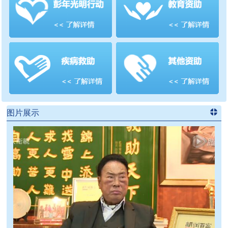
善项目
频道
>>
图片展示
进入
党
建信息
频道