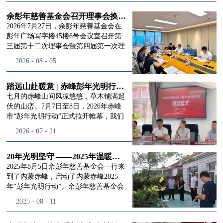
进入
我
余彭年慈善基金会召开理事会换届会议
2026年7月27日，余彭年慈善基金会在
彭年广场写字楼45楼6号会议室召开第
三届第十二次理事会暨第四届第一次理
们的行
事会会议。现场出席会议的有：理事长
2026
-
08
-
05
徐滨先生；副理事长兼秘书长彭志兵先
生；副理事长彭新英女士；理事李栋先
生、李玲辉先生、郭启兴先生及梅鑫先
踏远山赴暖意 | 赤峰彭年光明行动启程，入户回访接住乡亲眼底的光亮
动
频
生，现场列席人员:监事孙海跃先生，联
七月的赤峰山间风凉悠悠，草木铺满起
合党支部书记曾层同志。本次会议由理
伏的山峦。7月7日至8日，2026年赤峰
事长徐滨主持，会议出席人数超过理事
市“彭年光明行动”正式拉开帷幕，我们
会人员2/3，符合召开理事会规定。本次
余彭年慈善基金会一行人奔赴这片北疆
道>>
2026
-
07
-
21
换届会议严格按照基金会章程规定流程
土地，赴一场延续了二十一年的光明之
有序推进，参会的理事会成员、监事共
约。 启动仪式的现场暖意融融，赤峰市
同回顾了基金会过往任期内在助学兴
残联唐婷婷理事长到场参与本次启动活
20年光明坚守 ——2025年温暖启程“彭年光明行动”内蒙赤峰
教、医疗救助、公益事业普惠等多个领
动，由衷肯定了基金会坚持二十一年深
2025年8月5日余彭年慈善基金会一行来
域深耕耕耘的公益历程，充分肯定了第
耕光明帮扶的坚守，也向长久奔走推进
到了内蒙赤峰，启动了内蒙赤峰2025
三届理事会全体成员多年来接续付出的
项目的我们表达了谢意。二十一年时光
年“彭年光明行动”。余彭年慈善基金会
努力，以及为传承余彭年先生"公益为
轮转，“彭年光明行动”走过许许多多城
副秘书长梅鑫，赤峰市残联理事长孙德
2025
-
08
-
11
民、济世利人"的慈善理念所做出的突
市与县域，一趟趟奔赴偏远地区，只为
欣以及余彭年慈善基金会志愿者姜颖妍
出贡献。会议现场通过投票表决的选举
帮饱受白内障困扰的乡亲重见清晰光
等参加了启动仪式。 在启动仪式上，赤