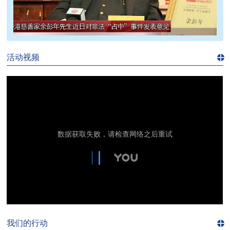
>>
活动视频
进入
视
频
频
道>>
我们的行动