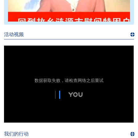
>>
活动视频
进入
视
频
频
道>>
我们的行动