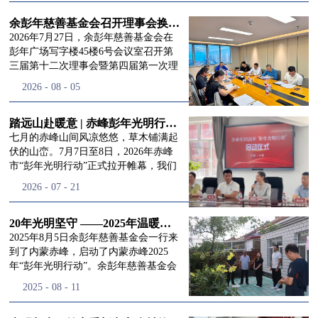
进入
我
余彭年慈善基金会召开理事会换届会议
2026年7月27日，余彭年慈善基金会在
彭年广场写字楼45楼6号会议室召开第
三届第十二次理事会暨第四届第一次理
们的行
事会会议。现场出席会议的有：理事长
2026
-
08
-
05
徐滨先生；副理事长兼秘书长彭志兵先
生；副理事长彭新英女士；理事李栋先
生、李玲辉先生、郭启兴先生及梅鑫先
踏远山赴暖意 | 赤峰彭年光明行动启程，入户回访接住乡亲眼底的光亮
动
频
生，现场列席人员:监事孙海跃先生，联
七月的赤峰山间风凉悠悠，草木铺满起
合党支部书记曾层同志。本次会议由理
伏的山峦。7月7日至8日，2026年赤峰
事长徐滨主持，会议出席人数超过理事
市“彭年光明行动”正式拉开帷幕，我们
会人员2/3，符合召开理事会规定。本次
余彭年慈善基金会一行人奔赴这片北疆
道>>
2026
-
07
-
21
换届会议严格按照基金会章程规定流程
土地，赴一场延续了二十一年的光明之
有序推进，参会的理事会成员、监事共
约。 启动仪式的现场暖意融融，赤峰市
同回顾了基金会过往任期内在助学兴
残联唐婷婷理事长到场参与本次启动活
20年光明坚守 ——2025年温暖启程“彭年光明行动”内蒙赤峰
教、医疗救助、公益事业普惠等多个领
动，由衷肯定了基金会坚持二十一年深
2025年8月5日余彭年慈善基金会一行来
域深耕耕耘的公益历程，充分肯定了第
耕光明帮扶的坚守，也向长久奔走推进
到了内蒙赤峰，启动了内蒙赤峰2025
三届理事会全体成员多年来接续付出的
项目的我们表达了谢意。二十一年时光
年“彭年光明行动”。余彭年慈善基金会
努力，以及为传承余彭年先生"公益为
轮转，“彭年光明行动”走过许许多多城
副秘书长梅鑫，赤峰市残联理事长孙德
2025
-
08
-
11
民、济世利人"的慈善理念所做出的突
市与县域，一趟趟奔赴偏远地区，只为
欣以及余彭年慈善基金会志愿者姜颖妍
出贡献。会议现场通过投票表决的选举
帮饱受白内障困扰的乡亲重见清晰光
等参加了启动仪式。 在启动仪式上，赤