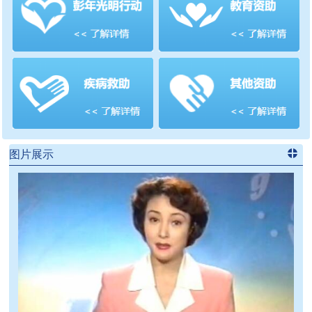
善项目
频道
>>
图片展示
进入
党
建信息
频道