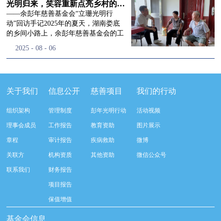
流程，完成了新一届治理层的选举任
景，这份认可，也让我们更加笃定前行
峰市残联理事长孙德欣对我们“彭年光
光明归来，笑容重新点亮乡村的角落
命，全新的第四届理事会正式组建完
的脚步。启动仪式落幕之后，我们没有
明行动”给予了高度的肯定，他表示“彭
——余彭年慈善基金会“立珊光明行
成：选举彭志兵、徐滨、彭新英、李
即刻返程，联合赤峰市残联的工作人
年光明行动”不仅仅是帮助白内障患者
动”回访手记2025年的夏天，湖南娄底
栋、李玲辉、郭启兴、梅鑫为余彭年慈
员、专业医护队伍走入乡间小路，随机
恢复光明，最重要的是减轻了患者家庭
的乡间小路上，余彭年慈善基金会的工
善基金会第四届理事会理事，孙海跃为
回访去年接受了手术帮扶的村民。盘山
经济负担，更是社会力量参与残疾公益
作人员和娄底市委统战部的同仁们，带
2025
-
08
-
06
余彭年慈善基金会第四届理事会监事。
小路弯弯曲曲，两边是繁茂的林木，我
事业的生动体现。随后余彭年慈善基金
着一份特别的牵挂，走进了一个个普通
徐滨先生当选余彭年慈善基金会第四届
们穿梭村落之间，踏进一户户朴素的农
会副秘书长梅鑫也回顾了20年来“彭年
却温暖的家庭。此行主要是去看看那些
理事会理事长，彭新英、李栋为副理事
家小院，近距离聆听大家术后的日常故
光明行动”在内蒙的点点滴滴，并希望
曾经被白内障困扰的老人，在接受
长，李栋为秘书长。在会中理事彭志兵
事。 第一站我们来到蒿松沟村季爷爷的
通过项目的推进，逐步扩大白内障筛查
了“立珊光明行动”的免费手术后，生活
关于我们
信息公开
慈善项目
我们的行动
先生依次为新一任理事长徐滨先生及秘
家中。简朴的乡村民居陈设简单，老人
覆盖，加强术后随访与科普宣传，同时
发生了怎样的变化。“现在能看清菜苗
书长李栋先生颁发聘书。站在换届的全
因为脑血栓常年卧床，很难起身下地，
培养出本地更多的眼科手术人才。启动
了，干活更踏实了！”7月29日，走访组
新起点上，基金会将始终坚守创立初
组织架构
管理制度
彭年光明行动
活动视频
往日家中大大小小的农活，全都压在了
仪式后余彭年慈善基金会一行实地探访
来到涟源市渡头塘乡洪家村。72岁的曾
心，继续沿着余彭年先生的慈善足迹稳
老伴一人肩上。此前季爷爷的左眼早已
了项目实施的一线情况，详细了解了患
爷爷正在自家菜地里忙碌。他曾是村里
理事会成员
工作报告
教育资助
图片展示
步前行：一方面将持续巩固已有的品牌
彻底失明，卧床的日子里视野一片昏
者术前检查，手术安排，术后护理等全
的五保户，一只眼睛因白内障几乎看不
公益项目优势，把帮扶资源更精准地向
章程
审计报告
疾病救助
微博
暗，行动受限再加上双目近乎失明，老
流程就诊环节。 探访结束后，我们一行
见，另一只眼睛的视力也越来越差。以
需要帮助的群体倾斜；另一方面也将探
人常常对往后的生活满心忧虑。得益于
开始对参与项目的患者进行了随机的回
前，他看不清鱼塘的水位，也分不清菜
关联方
机构资质
其他资助
微信公众号
索适配新时代公益环境的创新路径，联
去年项目开展的右眼手术，如今他的右
访。探访结束后，我们一行开始对参与
苗和杂草，走路时常常磕磕绊绊。“手
动更多社会爱心力量，搭建更透明、更
联系我们
财务报告
眼重获视力，平日里能够看清手机屏
项目的患者进行了随机的回访。居住在
术后，眼睛亮堂多了！”老人笑着说。
高效的公益协作平台，让善意触达更广
幕，简单的日常起居也可以自己打理不
松山区三道井子村的王奶奶左眼一直视
现在，他能清楚地看到鱼塘里鱼儿游动
项目报告
阔的角落，用实际行动践行"取之于社
少。聊天的时候季爷爷语气满是庆
力模糊，自己总认为是老花眼一直没有
的样子，除草时也能精准地分辨菜苗和
会、用之于社会"的公益承诺。未来，
保值增值
幸：“本来走路就不利索，要是双眼都
检查治疗。村里的赵书记在走访过程中
杂草。尽管手部有残疾，但他在田埂上
余彭年慈善基金会将在新一届理事会的
看不见，真的不敢设想往后的日子。现
得知此事，就安排王奶奶先做了简单的
走得更稳了，生活依然井井有条。“这
基金会信息
带领下，以更饱满的热忱投身公益慈善
在眼睛看得见了，生活总算多了不少底
筛查。在得知是白内障需要尽快手术
辣酱和鸡蛋，你们别嫌弃。”7月30日，