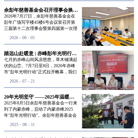
进入
我
余彭年慈善基金会召开理事会换届会议
2026年7月27日，余彭年慈善基金会在
彭年广场写字楼45楼6号会议室召开第
三届第十二次理事会暨第四届第一次理
们的行
事会会议。现场出席会议的有：理事长
2026
-
08
-
05
徐滨先生；副理事长兼秘书长彭志兵先
生；副理事长彭新英女士；理事李栋先
生、李玲辉先生、郭启兴先生及梅鑫先
踏远山赴暖意 | 赤峰彭年光明行动启程，入户回访接住乡亲眼底的光亮
动
频
生，现场列席人员:监事孙海跃先生，联
七月的赤峰山间风凉悠悠，草木铺满起
合党支部书记曾层同志。本次会议由理
伏的山峦。7月7日至8日，2026年赤峰
事长徐滨主持，会议出席人数超过理事
市“彭年光明行动”正式拉开帷幕，我们
会人员2/3，符合召开理事会规定。本次
余彭年慈善基金会一行人奔赴这片北疆
道>>
2026
-
07
-
21
换届会议严格按照基金会章程规定流程
土地，赴一场延续了二十一年的光明之
有序推进，参会的理事会成员、监事共
约。 启动仪式的现场暖意融融，赤峰市
同回顾了基金会过往任期内在助学兴
残联唐婷婷理事长到场参与本次启动活
20年光明坚守 ——2025年温暖启程“彭年光明行动”内蒙赤峰
教、医疗救助、公益事业普惠等多个领
动，由衷肯定了基金会坚持二十一年深
2025年8月5日余彭年慈善基金会一行来
域深耕耕耘的公益历程，充分肯定了第
耕光明帮扶的坚守，也向长久奔走推进
到了内蒙赤峰，启动了内蒙赤峰2025
三届理事会全体成员多年来接续付出的
项目的我们表达了谢意。二十一年时光
年“彭年光明行动”。余彭年慈善基金会
努力，以及为传承余彭年先生"公益为
轮转，“彭年光明行动”走过许许多多城
副秘书长梅鑫，赤峰市残联理事长孙德
2025
-
08
-
11
民、济世利人"的慈善理念所做出的突
市与县域，一趟趟奔赴偏远地区，只为
欣以及余彭年慈善基金会志愿者姜颖妍
出贡献。会议现场通过投票表决的选举
帮饱受白内障困扰的乡亲重见清晰光
等参加了启动仪式。 在启动仪式上，赤