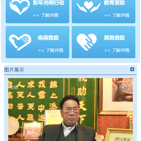
善项目
频道
>>
图片展示
进入
党
建信息
频道