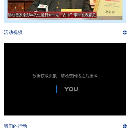
>>
活动视频
进入
视
频
频
道>>
我们的行动