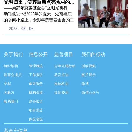
流程，完成了新一届治理层的选举任
景，这份认可，也让我们更加笃定前行
峰市残联理事长孙德欣对我们“彭年光
光明归来，笑容重新点亮乡村的角落
命，全新的第四届理事会正式组建完
的脚步。启动仪式落幕之后，我们没有
明行动”给予了高度的肯定，他表示“彭
——余彭年慈善基金会“立珊光明行
成：选举彭志兵、徐滨、彭新英、李
即刻返程，联合赤峰市残联的工作人
年光明行动”不仅仅是帮助白内障患者
动”回访手记2025年的夏天，湖南娄底
栋、李玲辉、郭启兴、梅鑫为余彭年慈
员、专业医护队伍走入乡间小路，随机
恢复光明，最重要的是减轻了患者家庭
的乡间小路上，余彭年慈善基金会的工
善基金会第四届理事会理事，孙海跃为
回访去年接受了手术帮扶的村民。盘山
经济负担，更是社会力量参与残疾公益
作人员和娄底市委统战部的同仁们，带
2025
-
08
-
06
余彭年慈善基金会第四届理事会监事。
小路弯弯曲曲，两边是繁茂的林木，我
事业的生动体现。随后余彭年慈善基金
着一份特别的牵挂，走进了一个个普通
徐滨先生当选余彭年慈善基金会第四届
们穿梭村落之间，踏进一户户朴素的农
会副秘书长梅鑫也回顾了20年来“彭年
却温暖的家庭。此行主要是去看看那些
理事会理事长，彭新英、李栋为副理事
家小院，近距离聆听大家术后的日常故
光明行动”在内蒙的点点滴滴，并希望
曾经被白内障困扰的老人，在接受
长，李栋为秘书长。在会中理事彭志兵
事。 第一站我们来到蒿松沟村季爷爷的
通过项目的推进，逐步扩大白内障筛查
了“立珊光明行动”的免费手术后，生活
关于我们
信息公开
慈善项目
我们的行动
先生依次为新一任理事长徐滨先生及秘
家中。简朴的乡村民居陈设简单，老人
覆盖，加强术后随访与科普宣传，同时
发生了怎样的变化。“现在能看清菜苗
书长李栋先生颁发聘书。站在换届的全
因为脑血栓常年卧床，很难起身下地，
培养出本地更多的眼科手术人才。启动
了，干活更踏实了！”7月29日，走访组
新起点上，基金会将始终坚守创立初
组织架构
管理制度
彭年光明行动
活动视频
往日家中大大小小的农活，全都压在了
仪式后余彭年慈善基金会一行实地探访
来到涟源市渡头塘乡洪家村。72岁的曾
心，继续沿着余彭年先生的慈善足迹稳
老伴一人肩上。此前季爷爷的左眼早已
了项目实施的一线情况，详细了解了患
爷爷正在自家菜地里忙碌。他曾是村里
理事会成员
工作报告
教育资助
图片展示
步前行：一方面将持续巩固已有的品牌
彻底失明，卧床的日子里视野一片昏
者术前检查，手术安排，术后护理等全
的五保户，一只眼睛因白内障几乎看不
公益项目优势，把帮扶资源更精准地向
章程
审计报告
疾病救助
微博
暗，行动受限再加上双目近乎失明，老
流程就诊环节。 探访结束后，我们一行
见，另一只眼睛的视力也越来越差。以
需要帮助的群体倾斜；另一方面也将探
人常常对往后的生活满心忧虑。得益于
开始对参与项目的患者进行了随机的回
前，他看不清鱼塘的水位，也分不清菜
关联方
机构资质
其他资助
微信公众号
索适配新时代公益环境的创新路径，联
去年项目开展的右眼手术，如今他的右
访。探访结束后，我们一行开始对参与
苗和杂草，走路时常常磕磕绊绊。“手
动更多社会爱心力量，搭建更透明、更
联系我们
财务报告
眼重获视力，平日里能够看清手机屏
项目的患者进行了随机的回访。居住在
术后，眼睛亮堂多了！”老人笑着说。
高效的公益协作平台，让善意触达更广
幕，简单的日常起居也可以自己打理不
松山区三道井子村的王奶奶左眼一直视
现在，他能清楚地看到鱼塘里鱼儿游动
项目报告
阔的角落，用实际行动践行"取之于社
少。聊天的时候季爷爷语气满是庆
力模糊，自己总认为是老花眼一直没有
的样子，除草时也能精准地分辨菜苗和
会、用之于社会"的公益承诺。未来，
保值增值
幸：“本来走路就不利索，要是双眼都
检查治疗。村里的赵书记在走访过程中
杂草。尽管手部有残疾，但他在田埂上
余彭年慈善基金会将在新一届理事会的
看不见，真的不敢设想往后的日子。现
得知此事，就安排王奶奶先做了简单的
走得更稳了，生活依然井井有条。“这
基金会信息
带领下，以更饱满的热忱投身公益慈善
在眼睛看得见了，生活总算多了不少底
筛查。在得知是白内障需要尽快手术
辣酱和鸡蛋，你们别嫌弃。”7月30日，