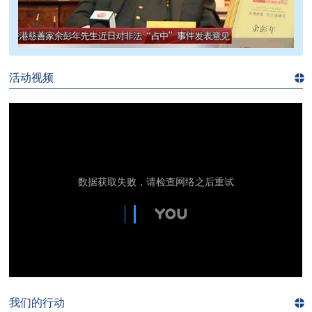
>>
活动视频
进入
视
频
频
道>>
我们的行动