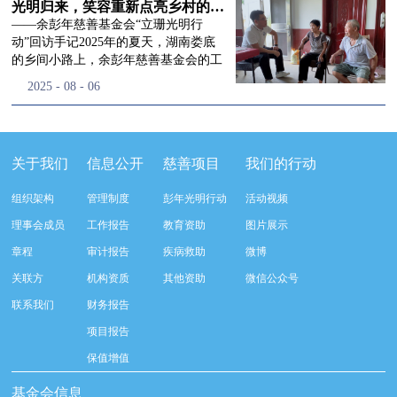
流程，完成了新一届治理层的选举任
景，这份认可，也让我们更加笃定前行
峰市残联理事长孙德欣对我们“彭年光
光明归来，笑容重新点亮乡村的角落
命，全新的第四届理事会正式组建完
的脚步。启动仪式落幕之后，我们没有
明行动”给予了高度的肯定，他表示“彭
——余彭年慈善基金会“立珊光明行
成：选举彭志兵、徐滨、彭新英、李
即刻返程，联合赤峰市残联的工作人
年光明行动”不仅仅是帮助白内障患者
动”回访手记2025年的夏天，湖南娄底
栋、李玲辉、郭启兴、梅鑫为余彭年慈
员、专业医护队伍走入乡间小路，随机
恢复光明，最重要的是减轻了患者家庭
的乡间小路上，余彭年慈善基金会的工
善基金会第四届理事会理事，孙海跃为
回访去年接受了手术帮扶的村民。盘山
经济负担，更是社会力量参与残疾公益
作人员和娄底市委统战部的同仁们，带
2025
-
08
-
06
余彭年慈善基金会第四届理事会监事。
小路弯弯曲曲，两边是繁茂的林木，我
事业的生动体现。随后余彭年慈善基金
着一份特别的牵挂，走进了一个个普通
徐滨先生当选余彭年慈善基金会第四届
们穿梭村落之间，踏进一户户朴素的农
会副秘书长梅鑫也回顾了20年来“彭年
却温暖的家庭。此行主要是去看看那些
理事会理事长，彭新英、李栋为副理事
家小院，近距离聆听大家术后的日常故
光明行动”在内蒙的点点滴滴，并希望
曾经被白内障困扰的老人，在接受
长，李栋为秘书长。在会中理事彭志兵
事。 第一站我们来到蒿松沟村季爷爷的
通过项目的推进，逐步扩大白内障筛查
了“立珊光明行动”的免费手术后，生活
关于我们
信息公开
慈善项目
我们的行动
先生依次为新一任理事长徐滨先生及秘
家中。简朴的乡村民居陈设简单，老人
覆盖，加强术后随访与科普宣传，同时
发生了怎样的变化。“现在能看清菜苗
书长李栋先生颁发聘书。站在换届的全
因为脑血栓常年卧床，很难起身下地，
培养出本地更多的眼科手术人才。启动
了，干活更踏实了！”7月29日，走访组
新起点上，基金会将始终坚守创立初
组织架构
管理制度
彭年光明行动
活动视频
往日家中大大小小的农活，全都压在了
仪式后余彭年慈善基金会一行实地探访
来到涟源市渡头塘乡洪家村。72岁的曾
心，继续沿着余彭年先生的慈善足迹稳
老伴一人肩上。此前季爷爷的左眼早已
了项目实施的一线情况，详细了解了患
爷爷正在自家菜地里忙碌。他曾是村里
理事会成员
工作报告
教育资助
图片展示
步前行：一方面将持续巩固已有的品牌
彻底失明，卧床的日子里视野一片昏
者术前检查，手术安排，术后护理等全
的五保户，一只眼睛因白内障几乎看不
公益项目优势，把帮扶资源更精准地向
章程
审计报告
疾病救助
微博
暗，行动受限再加上双目近乎失明，老
流程就诊环节。 探访结束后，我们一行
见，另一只眼睛的视力也越来越差。以
需要帮助的群体倾斜；另一方面也将探
人常常对往后的生活满心忧虑。得益于
开始对参与项目的患者进行了随机的回
前，他看不清鱼塘的水位，也分不清菜
关联方
机构资质
其他资助
微信公众号
索适配新时代公益环境的创新路径，联
去年项目开展的右眼手术，如今他的右
访。探访结束后，我们一行开始对参与
苗和杂草，走路时常常磕磕绊绊。“手
动更多社会爱心力量，搭建更透明、更
联系我们
财务报告
眼重获视力，平日里能够看清手机屏
项目的患者进行了随机的回访。居住在
术后，眼睛亮堂多了！”老人笑着说。
高效的公益协作平台，让善意触达更广
幕，简单的日常起居也可以自己打理不
松山区三道井子村的王奶奶左眼一直视
现在，他能清楚地看到鱼塘里鱼儿游动
项目报告
阔的角落，用实际行动践行"取之于社
少。聊天的时候季爷爷语气满是庆
力模糊，自己总认为是老花眼一直没有
的样子，除草时也能精准地分辨菜苗和
会、用之于社会"的公益承诺。未来，
保值增值
幸：“本来走路就不利索，要是双眼都
检查治疗。村里的赵书记在走访过程中
杂草。尽管手部有残疾，但他在田埂上
余彭年慈善基金会将在新一届理事会的
看不见，真的不敢设想往后的日子。现
得知此事，就安排王奶奶先做了简单的
走得更稳了，生活依然井井有条。“这
基金会信息
带领下，以更饱满的热忱投身公益慈善
在眼睛看得见了，生活总算多了不少底
筛查。在得知是白内障需要尽快手术
辣酱和鸡蛋，你们别嫌弃。”7月30日，