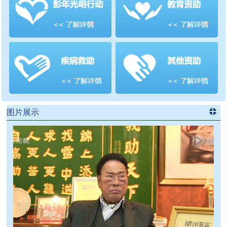
善项目
频道
>>
图片展示
进入
党
建信息
频道