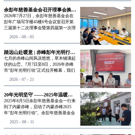
进入
我
余彭年慈善基金会召开理事会换届会议
2026年7月27日，余彭年慈善基金会在
彭年广场写字楼45楼6号会议室召开第
三届第十二次理事会暨第四届第一次理
们的行
事会会议。现场出席会议的有：理事长
2026
-
08
-
05
徐滨先生；副理事长兼秘书长彭志兵先
生；副理事长彭新英女士；理事李栋先
生、李玲辉先生、郭启兴先生及梅鑫先
踏远山赴暖意 | 赤峰彭年光明行动启程，入户回访接住乡亲眼底的光亮
动
频
生，现场列席人员:监事孙海跃先生，联
七月的赤峰山间风凉悠悠，草木铺满起
合党支部书记曾层同志。本次会议由理
伏的山峦。7月7日至8日，2026年赤峰
事长徐滨主持，会议出席人数超过理事
市“彭年光明行动”正式拉开帷幕，我们
会人员2/3，符合召开理事会规定。本次
余彭年慈善基金会一行人奔赴这片北疆
道>>
2026
-
07
-
21
换届会议严格按照基金会章程规定流程
土地，赴一场延续了二十一年的光明之
有序推进，参会的理事会成员、监事共
约。 启动仪式的现场暖意融融，赤峰市
同回顾了基金会过往任期内在助学兴
残联唐婷婷理事长到场参与本次启动活
20年光明坚守 ——2025年温暖启程“彭年光明行动”内蒙赤峰
教、医疗救助、公益事业普惠等多个领
动，由衷肯定了基金会坚持二十一年深
2025年8月5日余彭年慈善基金会一行来
域深耕耕耘的公益历程，充分肯定了第
耕光明帮扶的坚守，也向长久奔走推进
到了内蒙赤峰，启动了内蒙赤峰2025
三届理事会全体成员多年来接续付出的
项目的我们表达了谢意。二十一年时光
年“彭年光明行动”。余彭年慈善基金会
努力，以及为传承余彭年先生"公益为
轮转，“彭年光明行动”走过许许多多城
副秘书长梅鑫，赤峰市残联理事长孙德
2025
-
08
-
11
民、济世利人"的慈善理念所做出的突
市与县域，一趟趟奔赴偏远地区，只为
欣以及余彭年慈善基金会志愿者姜颖妍
出贡献。会议现场通过投票表决的选举
帮饱受白内障困扰的乡亲重见清晰光
等参加了启动仪式。 在启动仪式上，赤