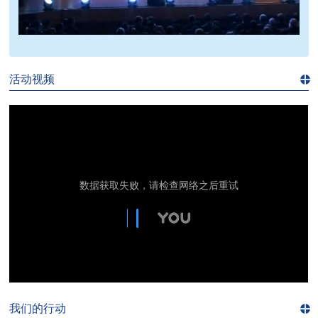
>>
活动视频
进入
视
频
频
道>>
我们的行动