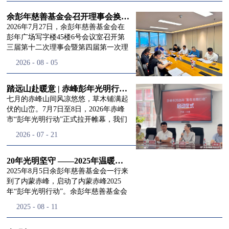
进入
我
余彭年慈善基金会召开理事会换届会议
2026年7月27日，余彭年慈善基金会在
彭年广场写字楼45楼6号会议室召开第
三届第十二次理事会暨第四届第一次理
们的行
事会会议。现场出席会议的有：理事长
2026
-
08
-
05
徐滨先生；副理事长兼秘书长彭志兵先
生；副理事长彭新英女士；理事李栋先
生、李玲辉先生、郭启兴先生及梅鑫先
踏远山赴暖意 | 赤峰彭年光明行动启程，入户回访接住乡亲眼底的光亮
动
频
生，现场列席人员:监事孙海跃先生，联
七月的赤峰山间风凉悠悠，草木铺满起
合党支部书记曾层同志。本次会议由理
伏的山峦。7月7日至8日，2026年赤峰
事长徐滨主持，会议出席人数超过理事
市“彭年光明行动”正式拉开帷幕，我们
会人员2/3，符合召开理事会规定。本次
余彭年慈善基金会一行人奔赴这片北疆
道>>
2026
-
07
-
21
换届会议严格按照基金会章程规定流程
土地，赴一场延续了二十一年的光明之
有序推进，参会的理事会成员、监事共
约。 启动仪式的现场暖意融融，赤峰市
同回顾了基金会过往任期内在助学兴
残联唐婷婷理事长到场参与本次启动活
20年光明坚守 ——2025年温暖启程“彭年光明行动”内蒙赤峰
教、医疗救助、公益事业普惠等多个领
动，由衷肯定了基金会坚持二十一年深
2025年8月5日余彭年慈善基金会一行来
域深耕耕耘的公益历程，充分肯定了第
耕光明帮扶的坚守，也向长久奔走推进
到了内蒙赤峰，启动了内蒙赤峰2025
三届理事会全体成员多年来接续付出的
项目的我们表达了谢意。二十一年时光
年“彭年光明行动”。余彭年慈善基金会
努力，以及为传承余彭年先生"公益为
轮转，“彭年光明行动”走过许许多多城
副秘书长梅鑫，赤峰市残联理事长孙德
2025
-
08
-
11
民、济世利人"的慈善理念所做出的突
市与县域，一趟趟奔赴偏远地区，只为
欣以及余彭年慈善基金会志愿者姜颖妍
出贡献。会议现场通过投票表决的选举
帮饱受白内障困扰的乡亲重见清晰光
等参加了启动仪式。 在启动仪式上，赤