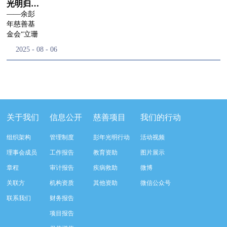
流程，完成了新一届治理层的选举任
景，这份认可，也让我们更加笃定前行
峰市残联理事长孙德欣对我们“彭年光
光明归来，笑容重新点亮乡村的角落
命，全新的第四届理事会正式组建完
的脚步。启动仪式落幕之后，我们没有
明行动”给予了高度的肯定，他表示“彭
——余彭
成：选举彭志兵、徐滨、彭新英、李
即刻返程，联合赤峰市残联的工作人
年光明行动”不仅仅是帮助白内障患者
年慈善基
栋、李玲辉、郭启兴、梅鑫为余彭年慈
员、专业医护队伍走入乡间小路，随机
恢复光明，最重要的是减轻了患者家庭
金会“立珊
善基金会第四届理事会理事，孙海跃为
回访去年接受了手术帮扶的村民。盘山
经济负担，更是社会力量参与残疾公益
光明行
2025
-
08
-
06
余彭年慈善基金会第四届理事会监事。
小路弯弯曲曲，两边是繁茂的林木，我
事业的生动体现。随后余彭年慈善基金
动”回访手
徐滨先生当选余彭年慈善基金会第四届
们穿梭村落之间，踏进一户户朴素的农
会副秘书长梅鑫也回顾了20年来“彭年
记2025年
理事会理事长，彭新英、李栋为副理事
家小院，近距离聆听大家术后的日常故
光明行动”在内蒙的点点滴滴，并希望
的夏天，
长，李栋为秘书长。在会中理事彭志兵
事。 第一站我们来到蒿松沟村季爷爷的
通过项目的推进，逐步扩大白内障筛查
湖南娄底
先生依次为新一任理事长徐滨先生及秘
家中。简朴的乡村民居陈设简单，老人
覆盖，加强术后随访与科普宣传，同时
的乡间小
书长李栋先生颁发聘书。站在换届的全
因为脑血栓常年卧床，很难起身下地，
培养出本地更多的眼科手术人才。启动
路上，余
新起点上，基金会将始终坚守创立初
往日家中大大小小的农活，全都压在了
仪式后余彭年慈善基金会一行实地探访
彭年慈善
关于我们
信息公开
慈善项目
我们的行动
心，继续沿着余彭年先生的慈善足迹稳
老伴一人肩上。此前季爷爷的左眼早已
了项目实施的一线情况，详细了解了患
基金会的
步前行：一方面将持续巩固已有的品牌
彻底失明，卧床的日子里视野一片昏
者术前检查，手术安排，术后护理等全
工作人员
组织架构
管理制度
彭年光明行动
活动视频
公益项目优势，把帮扶资源更精准地向
暗，行动受限再加上双目近乎失明，老
流程就诊环节。 探访结束后，我们一行
和娄底市
理事会成员
工作报告
教育资助
图片展示
需要帮助的群体倾斜；另一方面也将探
人常常对往后的生活满心忧虑。得益于
开始对参与项目的患者进行了随机的回
委统战部
索适配新时代公益环境的创新路径，联
去年项目开展的右眼手术，如今他的右
访。探访结束后，我们一行开始对参与
的同仁
章程
审计报告
疾病救助
微博
动更多社会爱心力量，搭建更透明、更
眼重获视力，平日里能够看清手机屏
项目的患者进行了随机的回访。居住在
们，带着
关联方
机构资质
其他资助
微信公众号
高效的公益协作平台，让善意触达更广
幕，简单的日常起居也可以自己打理不
松山区三道井子村的王奶奶左眼一直视
一份特别
阔的角落，用实际行动践行"取之于社
少。聊天的时候季爷爷语气满是庆
力模糊，自己总认为是老花眼一直没有
的牵挂，
联系我们
财务报告
会、用之于社会"的公益承诺。未来，
幸：“本来走路就不利索，要是双眼都
检查治疗。村里的赵书记在走访过程中
走进了一
项目报告
余彭年慈善基金会将在新一届理事会的
看不见，真的不敢设想往后的日子。现
得知此事，就安排王奶奶先做了简单的
个个普通
带领下，以更饱满的热忱投身公益慈善
在眼睛看得见了，生活总算多了不少底
筛查。在得知是白内障需要尽快手术
却温暖的