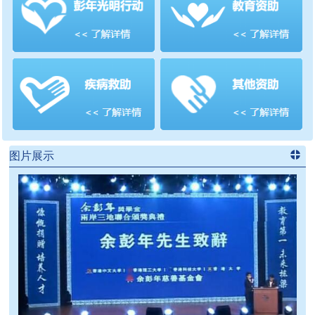
善项目
频道
>>
图片展示
进入
党
建信息
频道