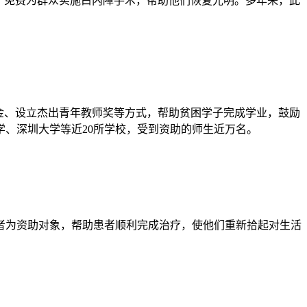
，免费为群众实施白内障手术，帮助他们恢复光明。多年来，此
。
金、设立杰出青年教师奖等方式，帮助贫困学子完成学业，鼓励
、深圳大学等近20所学校，受到资助的师生近万名。
患者为资助对象，帮助患者顺利完成治疗，使他们重新拾起对生活