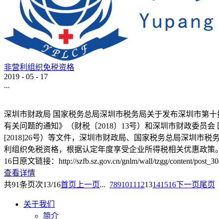
非营利组织免税资格
2019
-
05
-
17
...
深圳市财政局 国家税务总局深圳市税务局关于发布深圳市第十
有关问题的通知》（财税〔2018〕13号）和深圳市财政委员
[2018]26号）等文件，深圳市财政局、国家税务总局深圳
利组织免税资格，根据认定年度享受企业所得税相关优惠政策
16日原文链接：http://szfb.sz.gov.cn/gnlm/wall/tzgg/content/post_30
查看详情
共
91
条
页次13/16
首页
上一页
...
7
8
9
10
11
12
13
14
15
16
下一页
尾页
关于我们
简介