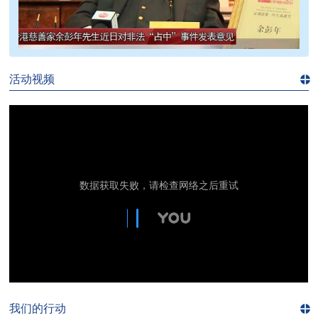
>>
活动视频
进入
视
频
频
道>>
我们的行动