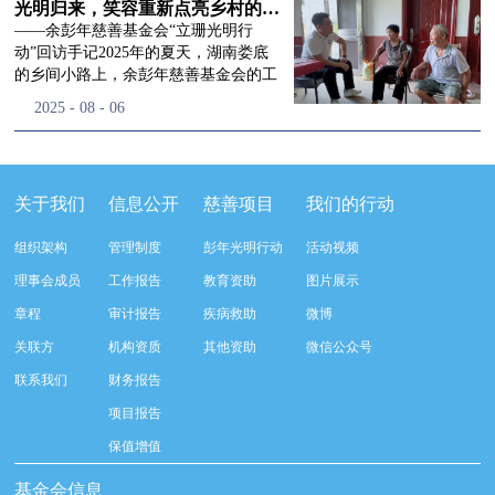
流程，完成了新一届治理层的选举任
景，这份认可，也让我们更加笃定前行
峰市残联理事长孙德欣对我们“彭年光
光明归来，笑容重新点亮乡村的角落
命，全新的第四届理事会正式组建完
的脚步。启动仪式落幕之后，我们没有
明行动”给予了高度的肯定，他表示“彭
——余彭年慈善基金会“立珊光明行
成：选举彭志兵、徐滨、彭新英、李
即刻返程，联合赤峰市残联的工作人
年光明行动”不仅仅是帮助白内障患者
动”回访手记2025年的夏天，湖南娄底
栋、李玲辉、郭启兴、梅鑫为余彭年慈
员、专业医护队伍走入乡间小路，随机
恢复光明，最重要的是减轻了患者家庭
的乡间小路上，余彭年慈善基金会的工
善基金会第四届理事会理事，孙海跃为
回访去年接受了手术帮扶的村民。盘山
经济负担，更是社会力量参与残疾公益
作人员和娄底市委统战部的同仁们，带
2025
-
08
-
06
余彭年慈善基金会第四届理事会监事。
小路弯弯曲曲，两边是繁茂的林木，我
事业的生动体现。随后余彭年慈善基金
着一份特别的牵挂，走进了一个个普通
徐滨先生当选余彭年慈善基金会第四届
们穿梭村落之间，踏进一户户朴素的农
会副秘书长梅鑫也回顾了20年来“彭年
却温暖的家庭。此行主要是去看看那些
理事会理事长，彭新英、李栋为副理事
家小院，近距离聆听大家术后的日常故
光明行动”在内蒙的点点滴滴，并希望
曾经被白内障困扰的老人，在接受
长，李栋为秘书长。在会中理事彭志兵
事。 第一站我们来到蒿松沟村季爷爷的
通过项目的推进，逐步扩大白内障筛查
了“立珊光明行动”的免费手术后，生活
关于我们
信息公开
慈善项目
我们的行动
先生依次为新一任理事长徐滨先生及秘
家中。简朴的乡村民居陈设简单，老人
覆盖，加强术后随访与科普宣传，同时
发生了怎样的变化。“现在能看清菜苗
书长李栋先生颁发聘书。站在换届的全
因为脑血栓常年卧床，很难起身下地，
培养出本地更多的眼科手术人才。启动
了，干活更踏实了！”7月29日，走访组
新起点上，基金会将始终坚守创立初
组织架构
管理制度
彭年光明行动
活动视频
往日家中大大小小的农活，全都压在了
仪式后余彭年慈善基金会一行实地探访
来到涟源市渡头塘乡洪家村。72岁的曾
心，继续沿着余彭年先生的慈善足迹稳
老伴一人肩上。此前季爷爷的左眼早已
了项目实施的一线情况，详细了解了患
爷爷正在自家菜地里忙碌。他曾是村里
理事会成员
工作报告
教育资助
图片展示
步前行：一方面将持续巩固已有的品牌
彻底失明，卧床的日子里视野一片昏
者术前检查，手术安排，术后护理等全
的五保户，一只眼睛因白内障几乎看不
公益项目优势，把帮扶资源更精准地向
章程
审计报告
疾病救助
微博
暗，行动受限再加上双目近乎失明，老
流程就诊环节。 探访结束后，我们一行
见，另一只眼睛的视力也越来越差。以
需要帮助的群体倾斜；另一方面也将探
人常常对往后的生活满心忧虑。得益于
开始对参与项目的患者进行了随机的回
前，他看不清鱼塘的水位，也分不清菜
关联方
机构资质
其他资助
微信公众号
索适配新时代公益环境的创新路径，联
去年项目开展的右眼手术，如今他的右
访。探访结束后，我们一行开始对参与
苗和杂草，走路时常常磕磕绊绊。“手
动更多社会爱心力量，搭建更透明、更
联系我们
财务报告
眼重获视力，平日里能够看清手机屏
项目的患者进行了随机的回访。居住在
术后，眼睛亮堂多了！”老人笑着说。
高效的公益协作平台，让善意触达更广
幕，简单的日常起居也可以自己打理不
松山区三道井子村的王奶奶左眼一直视
现在，他能清楚地看到鱼塘里鱼儿游动
项目报告
阔的角落，用实际行动践行"取之于社
少。聊天的时候季爷爷语气满是庆
力模糊，自己总认为是老花眼一直没有
的样子，除草时也能精准地分辨菜苗和
会、用之于社会"的公益承诺。未来，
保值增值
幸：“本来走路就不利索，要是双眼都
检查治疗。村里的赵书记在走访过程中
杂草。尽管手部有残疾，但他在田埂上
余彭年慈善基金会将在新一届理事会的
看不见，真的不敢设想往后的日子。现
得知此事，就安排王奶奶先做了简单的
走得更稳了，生活依然井井有条。“这
基金会信息
带领下，以更饱满的热忱投身公益慈善
在眼睛看得见了，生活总算多了不少底
筛查。在得知是白内障需要尽快手术
辣酱和鸡蛋，你们别嫌弃。”7月30日，