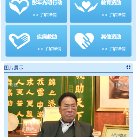
善项目
频道
>>
图片展示
进入
党
建信息
频道