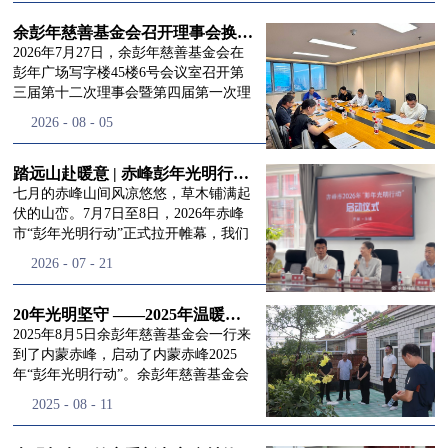
进入
我
余彭年慈善基金会召开理事会换届会议
2026年7月27日，余彭年慈善基金会在
彭年广场写字楼45楼6号会议室召开第
三届第十二次理事会暨第四届第一次理
们的行
事会会议。现场出席会议的有：理事长
2026
-
08
-
05
徐滨先生；副理事长兼秘书长彭志兵先
生；副理事长彭新英女士；理事李栋先
生、李玲辉先生、郭启兴先生及梅鑫先
踏远山赴暖意 | 赤峰彭年光明行动启程，入户回访接住乡亲眼底的光亮
动
频
生，现场列席人员:监事孙海跃先生，联
七月的赤峰山间风凉悠悠，草木铺满起
合党支部书记曾层同志。本次会议由理
伏的山峦。7月7日至8日，2026年赤峰
事长徐滨主持，会议出席人数超过理事
市“彭年光明行动”正式拉开帷幕，我们
会人员2/3，符合召开理事会规定。本次
余彭年慈善基金会一行人奔赴这片北疆
道>>
2026
-
07
-
21
换届会议严格按照基金会章程规定流程
土地，赴一场延续了二十一年的光明之
有序推进，参会的理事会成员、监事共
约。 启动仪式的现场暖意融融，赤峰市
同回顾了基金会过往任期内在助学兴
残联唐婷婷理事长到场参与本次启动活
20年光明坚守 ——2025年温暖启程“彭年光明行动”内蒙赤峰
教、医疗救助、公益事业普惠等多个领
动，由衷肯定了基金会坚持二十一年深
2025年8月5日余彭年慈善基金会一行来
域深耕耕耘的公益历程，充分肯定了第
耕光明帮扶的坚守，也向长久奔走推进
到了内蒙赤峰，启动了内蒙赤峰2025
三届理事会全体成员多年来接续付出的
项目的我们表达了谢意。二十一年时光
年“彭年光明行动”。余彭年慈善基金会
努力，以及为传承余彭年先生"公益为
轮转，“彭年光明行动”走过许许多多城
副秘书长梅鑫，赤峰市残联理事长孙德
2025
-
08
-
11
民、济世利人"的慈善理念所做出的突
市与县域，一趟趟奔赴偏远地区，只为
欣以及余彭年慈善基金会志愿者姜颖妍
出贡献。会议现场通过投票表决的选举
帮饱受白内障困扰的乡亲重见清晰光
等参加了启动仪式。 在启动仪式上，赤