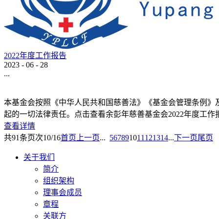
2022年度工作报告
2023
-
06
-
28
...
本基金会按照《中华人民共和国慈善法》《基金会管理条例》及
起的一切法律责任。点击查看余彭年慈善基金会2022年度工作报告
查看详情
共
91
条
页次10/16
首页
上一页
...
5
6
7
8
9
10
11
12
13
14
...
下一页
尾页
关于我们
简介
组织架构
理事会成员
章程
关联方