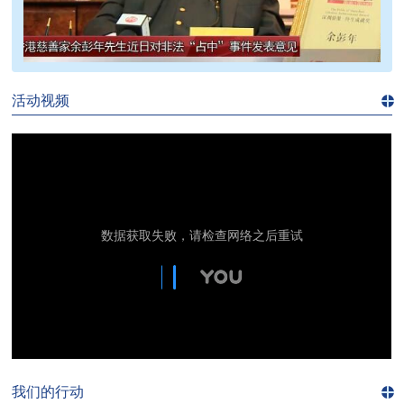
>>
活动视频
进入
视
频
频
道>>
我们的行动