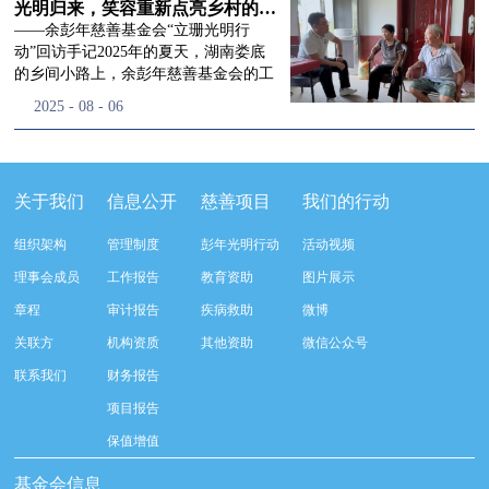
流程，完成了新一届治理层的选举任
景，这份认可，也让我们更加笃定前行
峰市残联理事长孙德欣对我们“彭年光
光明归来，笑容重新点亮乡村的角落
命，全新的第四届理事会正式组建完
的脚步。启动仪式落幕之后，我们没有
明行动”给予了高度的肯定，他表示“彭
——余彭年慈善基金会“立珊光明行
成：选举彭志兵、徐滨、彭新英、李
即刻返程，联合赤峰市残联的工作人
年光明行动”不仅仅是帮助白内障患者
动”回访手记2025年的夏天，湖南娄底
栋、李玲辉、郭启兴、梅鑫为余彭年慈
员、专业医护队伍走入乡间小路，随机
恢复光明，最重要的是减轻了患者家庭
的乡间小路上，余彭年慈善基金会的工
善基金会第四届理事会理事，孙海跃为
回访去年接受了手术帮扶的村民。盘山
经济负担，更是社会力量参与残疾公益
作人员和娄底市委统战部的同仁们，带
2025
-
08
-
06
余彭年慈善基金会第四届理事会监事。
小路弯弯曲曲，两边是繁茂的林木，我
事业的生动体现。随后余彭年慈善基金
着一份特别的牵挂，走进了一个个普通
徐滨先生当选余彭年慈善基金会第四届
们穿梭村落之间，踏进一户户朴素的农
会副秘书长梅鑫也回顾了20年来“彭年
却温暖的家庭。此行主要是去看看那些
理事会理事长，彭新英、李栋为副理事
家小院，近距离聆听大家术后的日常故
光明行动”在内蒙的点点滴滴，并希望
曾经被白内障困扰的老人，在接受
长，李栋为秘书长。在会中理事彭志兵
事。 第一站我们来到蒿松沟村季爷爷的
通过项目的推进，逐步扩大白内障筛查
了“立珊光明行动”的免费手术后，生活
关于我们
信息公开
慈善项目
我们的行动
先生依次为新一任理事长徐滨先生及秘
家中。简朴的乡村民居陈设简单，老人
覆盖，加强术后随访与科普宣传，同时
发生了怎样的变化。“现在能看清菜苗
书长李栋先生颁发聘书。站在换届的全
因为脑血栓常年卧床，很难起身下地，
培养出本地更多的眼科手术人才。启动
了，干活更踏实了！”7月29日，走访组
新起点上，基金会将始终坚守创立初
组织架构
管理制度
彭年光明行动
活动视频
往日家中大大小小的农活，全都压在了
仪式后余彭年慈善基金会一行实地探访
来到涟源市渡头塘乡洪家村。72岁的曾
心，继续沿着余彭年先生的慈善足迹稳
老伴一人肩上。此前季爷爷的左眼早已
了项目实施的一线情况，详细了解了患
爷爷正在自家菜地里忙碌。他曾是村里
理事会成员
工作报告
教育资助
图片展示
步前行：一方面将持续巩固已有的品牌
彻底失明，卧床的日子里视野一片昏
者术前检查，手术安排，术后护理等全
的五保户，一只眼睛因白内障几乎看不
公益项目优势，把帮扶资源更精准地向
章程
审计报告
疾病救助
微博
暗，行动受限再加上双目近乎失明，老
流程就诊环节。 探访结束后，我们一行
见，另一只眼睛的视力也越来越差。以
需要帮助的群体倾斜；另一方面也将探
人常常对往后的生活满心忧虑。得益于
开始对参与项目的患者进行了随机的回
前，他看不清鱼塘的水位，也分不清菜
关联方
机构资质
其他资助
微信公众号
索适配新时代公益环境的创新路径，联
去年项目开展的右眼手术，如今他的右
访。探访结束后，我们一行开始对参与
苗和杂草，走路时常常磕磕绊绊。“手
动更多社会爱心力量，搭建更透明、更
联系我们
财务报告
眼重获视力，平日里能够看清手机屏
项目的患者进行了随机的回访。居住在
术后，眼睛亮堂多了！”老人笑着说。
高效的公益协作平台，让善意触达更广
幕，简单的日常起居也可以自己打理不
松山区三道井子村的王奶奶左眼一直视
现在，他能清楚地看到鱼塘里鱼儿游动
项目报告
阔的角落，用实际行动践行"取之于社
少。聊天的时候季爷爷语气满是庆
力模糊，自己总认为是老花眼一直没有
的样子，除草时也能精准地分辨菜苗和
会、用之于社会"的公益承诺。未来，
保值增值
幸：“本来走路就不利索，要是双眼都
检查治疗。村里的赵书记在走访过程中
杂草。尽管手部有残疾，但他在田埂上
余彭年慈善基金会将在新一届理事会的
看不见，真的不敢设想往后的日子。现
得知此事，就安排王奶奶先做了简单的
走得更稳了，生活依然井井有条。“这
基金会信息
带领下，以更饱满的热忱投身公益慈善
在眼睛看得见了，生活总算多了不少底
筛查。在得知是白内障需要尽快手术
辣酱和鸡蛋，你们别嫌弃。”7月30日，