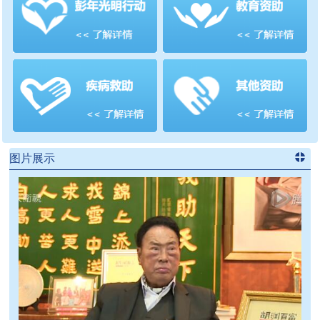
善项目
频道
>>
图片展示
进入
党
建信息
频道