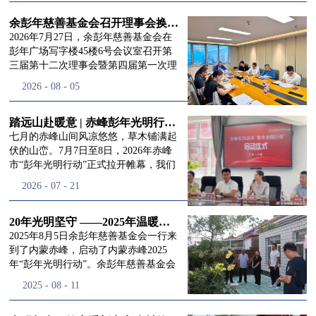
进入
我
余彭年慈善基金会召开理事会换届会议
2026年7月27日，余彭年慈善基金会在
彭年广场写字楼45楼6号会议室召开第
三届第十二次理事会暨第四届第一次理
们的行
事会会议。现场出席会议的有：理事长
2026
-
08
-
05
徐滨先生；副理事长兼秘书长彭志兵先
生；副理事长彭新英女士；理事李栋先
生、李玲辉先生、郭启兴先生及梅鑫先
踏远山赴暖意 | 赤峰彭年光明行动启程，入户回访接住乡亲眼底的光亮
动
频
生，现场列席人员:监事孙海跃先生，联
七月的赤峰山间风凉悠悠，草木铺满起
合党支部书记曾层同志。本次会议由理
伏的山峦。7月7日至8日，2026年赤峰
事长徐滨主持，会议出席人数超过理事
市“彭年光明行动”正式拉开帷幕，我们
会人员2/3，符合召开理事会规定。本次
余彭年慈善基金会一行人奔赴这片北疆
道>>
2026
-
07
-
21
换届会议严格按照基金会章程规定流程
土地，赴一场延续了二十一年的光明之
有序推进，参会的理事会成员、监事共
约。 启动仪式的现场暖意融融，赤峰市
同回顾了基金会过往任期内在助学兴
残联唐婷婷理事长到场参与本次启动活
20年光明坚守 ——2025年温暖启程“彭年光明行动”内蒙赤峰
教、医疗救助、公益事业普惠等多个领
动，由衷肯定了基金会坚持二十一年深
2025年8月5日余彭年慈善基金会一行来
域深耕耕耘的公益历程，充分肯定了第
耕光明帮扶的坚守，也向长久奔走推进
到了内蒙赤峰，启动了内蒙赤峰2025
三届理事会全体成员多年来接续付出的
项目的我们表达了谢意。二十一年时光
年“彭年光明行动”。余彭年慈善基金会
努力，以及为传承余彭年先生"公益为
轮转，“彭年光明行动”走过许许多多城
副秘书长梅鑫，赤峰市残联理事长孙德
2025
-
08
-
11
民、济世利人"的慈善理念所做出的突
市与县域，一趟趟奔赴偏远地区，只为
欣以及余彭年慈善基金会志愿者姜颖妍
出贡献。会议现场通过投票表决的选举
帮饱受白内障困扰的乡亲重见清晰光
等参加了启动仪式。 在启动仪式上，赤