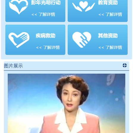
善项目
频道
>>
图片展示
进入
党
建信息
频道