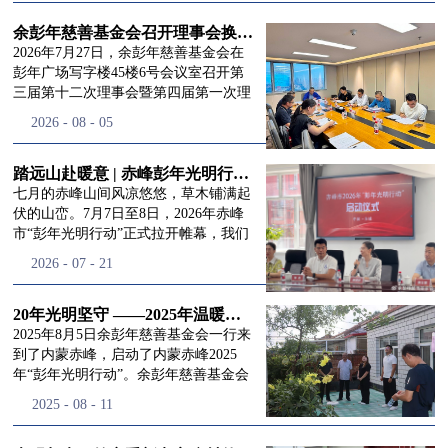
进入
我
余彭年慈善基金会召开理事会换届会议
2026年7月27日，余彭年慈善基金会在
彭年广场写字楼45楼6号会议室召开第
三届第十二次理事会暨第四届第一次理
们的行
事会会议。现场出席会议的有：理事长
2026
-
08
-
05
徐滨先生；副理事长兼秘书长彭志兵先
生；副理事长彭新英女士；理事李栋先
生、李玲辉先生、郭启兴先生及梅鑫先
踏远山赴暖意 | 赤峰彭年光明行动启程，入户回访接住乡亲眼底的光亮
动
频
生，现场列席人员:监事孙海跃先生，联
七月的赤峰山间风凉悠悠，草木铺满起
合党支部书记曾层同志。本次会议由理
伏的山峦。7月7日至8日，2026年赤峰
事长徐滨主持，会议出席人数超过理事
市“彭年光明行动”正式拉开帷幕，我们
会人员2/3，符合召开理事会规定。本次
余彭年慈善基金会一行人奔赴这片北疆
道>>
2026
-
07
-
21
换届会议严格按照基金会章程规定流程
土地，赴一场延续了二十一年的光明之
有序推进，参会的理事会成员、监事共
约。 启动仪式的现场暖意融融，赤峰市
同回顾了基金会过往任期内在助学兴
残联唐婷婷理事长到场参与本次启动活
20年光明坚守 ——2025年温暖启程“彭年光明行动”内蒙赤峰
教、医疗救助、公益事业普惠等多个领
动，由衷肯定了基金会坚持二十一年深
2025年8月5日余彭年慈善基金会一行来
域深耕耕耘的公益历程，充分肯定了第
耕光明帮扶的坚守，也向长久奔走推进
到了内蒙赤峰，启动了内蒙赤峰2025
三届理事会全体成员多年来接续付出的
项目的我们表达了谢意。二十一年时光
年“彭年光明行动”。余彭年慈善基金会
努力，以及为传承余彭年先生"公益为
轮转，“彭年光明行动”走过许许多多城
副秘书长梅鑫，赤峰市残联理事长孙德
2025
-
08
-
11
民、济世利人"的慈善理念所做出的突
市与县域，一趟趟奔赴偏远地区，只为
欣以及余彭年慈善基金会志愿者姜颖妍
出贡献。会议现场通过投票表决的选举
帮饱受白内障困扰的乡亲重见清晰光
等参加了启动仪式。 在启动仪式上，赤