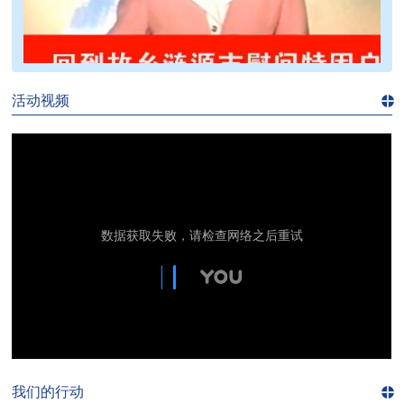
>>
活动视频
进入
视
频
频
道>>
我们的行动