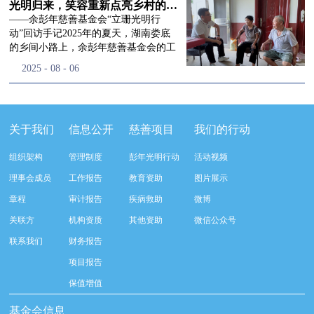
流程，完成了新一届治理层的选举任
景，这份认可，也让我们更加笃定前行
峰市残联理事长孙德欣对我们“彭年光
光明归来，笑容重新点亮乡村的角落
命，全新的第四届理事会正式组建完
的脚步。启动仪式落幕之后，我们没有
明行动”给予了高度的肯定，他表示“彭
——余彭年慈善基金会“立珊光明行
成：选举彭志兵、徐滨、彭新英、李
即刻返程，联合赤峰市残联的工作人
年光明行动”不仅仅是帮助白内障患者
动”回访手记2025年的夏天，湖南娄底
栋、李玲辉、郭启兴、梅鑫为余彭年慈
员、专业医护队伍走入乡间小路，随机
恢复光明，最重要的是减轻了患者家庭
的乡间小路上，余彭年慈善基金会的工
善基金会第四届理事会理事，孙海跃为
回访去年接受了手术帮扶的村民。盘山
经济负担，更是社会力量参与残疾公益
作人员和娄底市委统战部的同仁们，带
2025
-
08
-
06
余彭年慈善基金会第四届理事会监事。
小路弯弯曲曲，两边是繁茂的林木，我
事业的生动体现。随后余彭年慈善基金
着一份特别的牵挂，走进了一个个普通
徐滨先生当选余彭年慈善基金会第四届
们穿梭村落之间，踏进一户户朴素的农
会副秘书长梅鑫也回顾了20年来“彭年
却温暖的家庭。此行主要是去看看那些
理事会理事长，彭新英、李栋为副理事
家小院，近距离聆听大家术后的日常故
光明行动”在内蒙的点点滴滴，并希望
曾经被白内障困扰的老人，在接受
长，李栋为秘书长。在会中理事彭志兵
事。 第一站我们来到蒿松沟村季爷爷的
通过项目的推进，逐步扩大白内障筛查
了“立珊光明行动”的免费手术后，生活
关于我们
信息公开
慈善项目
我们的行动
先生依次为新一任理事长徐滨先生及秘
家中。简朴的乡村民居陈设简单，老人
覆盖，加强术后随访与科普宣传，同时
发生了怎样的变化。“现在能看清菜苗
书长李栋先生颁发聘书。站在换届的全
因为脑血栓常年卧床，很难起身下地，
培养出本地更多的眼科手术人才。启动
了，干活更踏实了！”7月29日，走访组
新起点上，基金会将始终坚守创立初
组织架构
管理制度
彭年光明行动
活动视频
往日家中大大小小的农活，全都压在了
仪式后余彭年慈善基金会一行实地探访
来到涟源市渡头塘乡洪家村。72岁的曾
心，继续沿着余彭年先生的慈善足迹稳
老伴一人肩上。此前季爷爷的左眼早已
了项目实施的一线情况，详细了解了患
爷爷正在自家菜地里忙碌。他曾是村里
理事会成员
工作报告
教育资助
图片展示
步前行：一方面将持续巩固已有的品牌
彻底失明，卧床的日子里视野一片昏
者术前检查，手术安排，术后护理等全
的五保户，一只眼睛因白内障几乎看不
公益项目优势，把帮扶资源更精准地向
章程
审计报告
疾病救助
微博
暗，行动受限再加上双目近乎失明，老
流程就诊环节。 探访结束后，我们一行
见，另一只眼睛的视力也越来越差。以
需要帮助的群体倾斜；另一方面也将探
人常常对往后的生活满心忧虑。得益于
开始对参与项目的患者进行了随机的回
前，他看不清鱼塘的水位，也分不清菜
关联方
机构资质
其他资助
微信公众号
索适配新时代公益环境的创新路径，联
去年项目开展的右眼手术，如今他的右
访。探访结束后，我们一行开始对参与
苗和杂草，走路时常常磕磕绊绊。“手
动更多社会爱心力量，搭建更透明、更
联系我们
财务报告
眼重获视力，平日里能够看清手机屏
项目的患者进行了随机的回访。居住在
术后，眼睛亮堂多了！”老人笑着说。
高效的公益协作平台，让善意触达更广
幕，简单的日常起居也可以自己打理不
松山区三道井子村的王奶奶左眼一直视
现在，他能清楚地看到鱼塘里鱼儿游动
项目报告
阔的角落，用实际行动践行"取之于社
少。聊天的时候季爷爷语气满是庆
力模糊，自己总认为是老花眼一直没有
的样子，除草时也能精准地分辨菜苗和
会、用之于社会"的公益承诺。未来，
保值增值
幸：“本来走路就不利索，要是双眼都
检查治疗。村里的赵书记在走访过程中
杂草。尽管手部有残疾，但他在田埂上
余彭年慈善基金会将在新一届理事会的
看不见，真的不敢设想往后的日子。现
得知此事，就安排王奶奶先做了简单的
走得更稳了，生活依然井井有条。“这
基金会信息
带领下，以更饱满的热忱投身公益慈善
在眼睛看得见了，生活总算多了不少底
筛查。在得知是白内障需要尽快手术
辣酱和鸡蛋，你们别嫌弃。”7月30日，